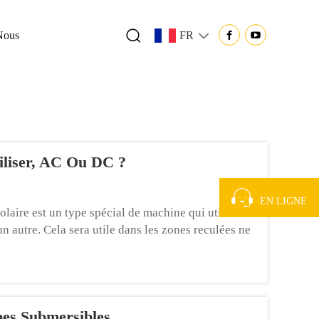
Nous
FR
iliser, AC Ou DC ?
EN LIGNE
aire est un type spécial de machine qui utilise
un autre. Cela sera utile dans les zones reculées ne
ires sont utilisées pour...
es Submersibles