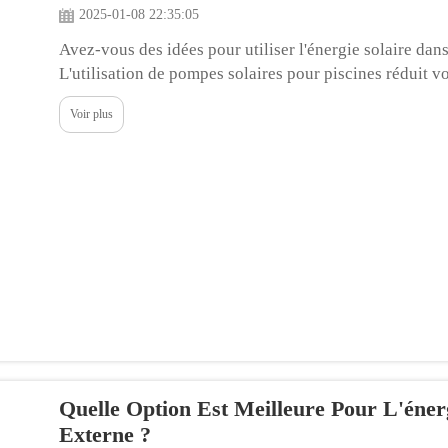
2025-01-08 22:35:05
Avez-vous des idées pour utiliser l'énergie solaire da
L'utilisation de pompes solaires pour piscines réduit v
d'excellents avantages pour l'environnement. Cela sign
Voir plus
l'argent mais...
Quelle Option Est Meilleure Pour L'éner
Externe ?