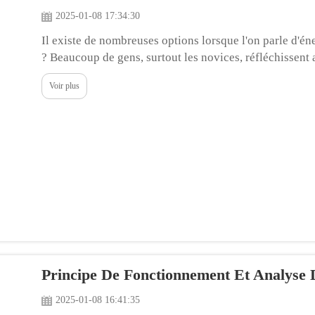
2025-01-08 17:34:30
Il existe de nombreuses options lorsque l'on parle d'éne
? Beaucoup de gens, surtout les novices, réfléchissent a
l'énergie solaire. Une décision principale que doivent p
Voir plus
interne ou...
Principe De Fonctionnement Et Analyse
2025-01-08 16:41:35