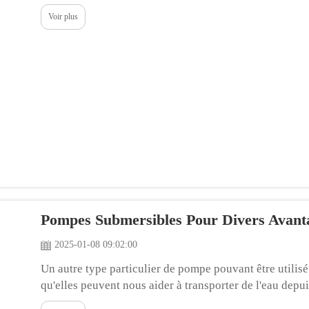
caractéristiques qui peut parfois créer de la confusion. 
Voir plus
Pompes Submersibles Pour Divers Avanta
2025-01-08 09:02:00
Un autre type particulier de pompe pouvant être utilisé
qu'elles peuvent nous aider à transporter de l'eau depui
profonds, les lacs, les rivières et même les océans. El