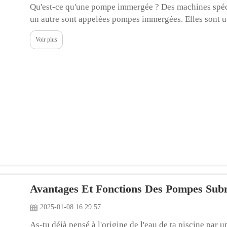
Qu'est-ce qu'une pompe immergée ? Des machines spécia
un autre sont appelées pompes immergées. Elles sont u
agricole aux chantiers de construction, voire même aux
Voir plus
Avantages Et Fonctions Des Pompes Sub
2025-01-08 16:29:57
As-tu déjà pensé à l'origine de l'eau de ta piscine par