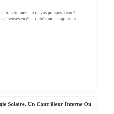
ns le fonctionnement de vos pompes à eau ?
os dépenses en électricité tout en apportant
ifie qu'elle fait économiser non seulement de
gie Solaire, Un Contrôleur Interne Ou