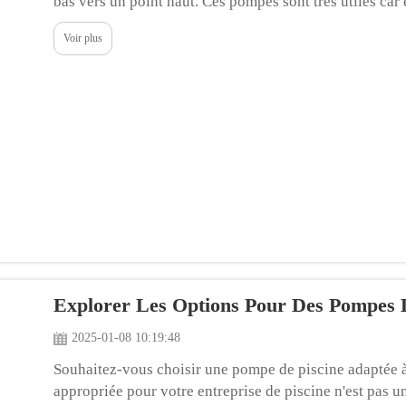
bas vers un point haut. Ces pompes sont très utiles car
puits ou d'autres endroits inaccessibles et hors de vue..
Voir plus
Explorer Les Options Pour Des Pompes 
2025-01-08 10:19:48
Souhaitez-vous choisir une pompe de piscine adaptée à
appropriée pour votre entreprise de piscine n'est pas un