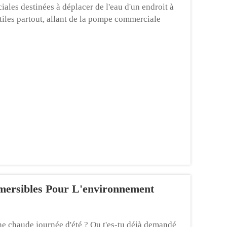
les destinées à déplacer de l'eau d'un endroit à
tiles partout, allant de la pompe commerciale
 champs pétrolifères. Ces pompes...
mersibles Pour L'environnement
 une chaude journée d'été ? Ou t'es-tu déjà demandé