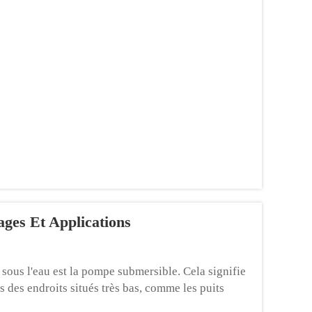
Mais ne vous inquiétez pas. Et di...
ges Et Applications
 sous l'eau est la pompe submersible. Cela signifie
s des endroits situés très bas, comme les puits
les présentent de nombreux avantages qui les