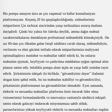
Biz pompa sənayesi üzrə ən çox rəqəmsal və həllər konsultasiyası
platformuyum. Keçmiş 20 ilə qarşılaşdırıldığında, xidmətlərimiz
müştərilərin Çin təchizat zincirindən yaxşı təchizatlara axtarış üsulunu
dəyişdirdi. Çünki biz yalnız bir fabrika deyilik, amma dağın məhsul
xarakteristikalarını dəstəkləyən professional mühəndislik köməkçisiyik. Ən
azı 60-dan çox ölkədən gələn fərqli tələblərə cavab olaraq, mühəndisliyin,
verilərnin və elmi gücünü istifadə edərək müştərilərimizə maliyyəni
optimallaşdırıcı məsləhət və məhsullar təklif edirik ki, bu onların
məhsulun qiyməti, keyfiyyəti və çatdırılma müddətinə uyğun optimal alım
planını təmin edir, beləliklə pompa alımı üçün ən yaxşı həlli yenidən təyin
edirik. Şirkətimizin inkişafı ilə birlikdə, “güvəndiyiniz dəyər” ifadəsini
slogan kimi qəbul etdik, bu isə məhsulun stabilliyi və güvəndiriciliyi,
şirkətimizin platformunun isə güvənəbilirləri deməkdir. Eyni zamanda,
elektrik və mexanika məhsulları platformu kimi öncərək lider olma
vizionerimizi formaslandırdık və innovasiya vasitəsiylə sürdürcü inkişafı
təmin edərək gələcəyi öndərəcək misyonumuza sahib olduk;
partnerlərimizə yüksək keyfiyyətli elektrik və mexanika məhsulları təqdim