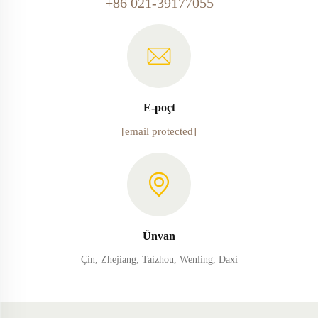
+86 021-39177055
E-poçt
[email protected]
Ünvan
Çin, Zhejiang, Taizhou, Wenling, Daxi