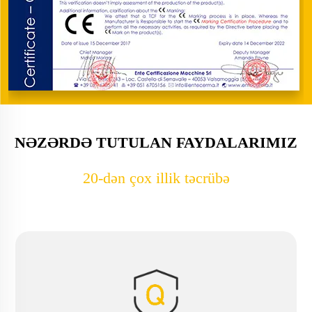
NƏZƏRDƏ TUTULAN FAYDALARIMIZ
20-dən çox illik təcrübə