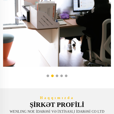
Haqqımızda
ŞIRKƏT PROFILI
WENLING NOE İDARƏSİ VƏ İXTİSASLI İDARƏSİ CO LTD