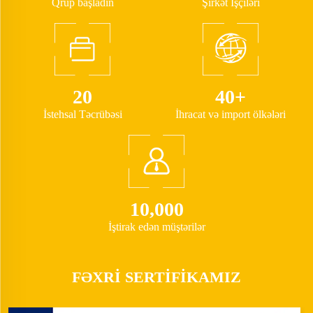
Qrup başladın
Şirkət İşçiləri
20
40+
İstehsal Təcrübəsi
İhracat və import ölkələri
10,000
İştirak edən müştərilər
FƏXRİ SERTİFİKAMIZ