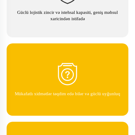
Güclü lojistik zincir və istehsal kapasiti, geniş məhsul
xaricindən istifadə
Mükafatlı xidmətlər təqdim edə bilər və güclü uyğunluq