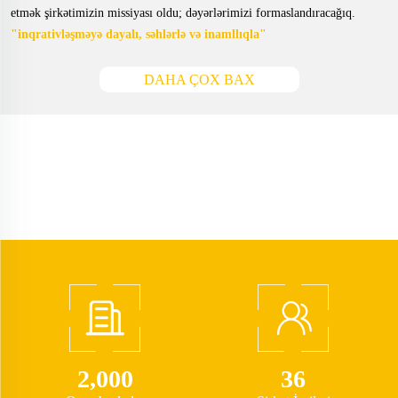
etmək şirkətimizin missiyası oldu; dəyərlərimizi formaslandıracağıq.
"inqrativləşməyə dayalı, səhlərlə və inamllıqla"
DAHA ÇOX BAX
2,000
36