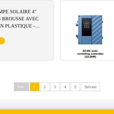
MPE SOLAIRE 4"
S BROUSSE AVEC
N PLASTIQUE -
3-7,5 kW)
Préc.
1
2
3
4
5
Suivant