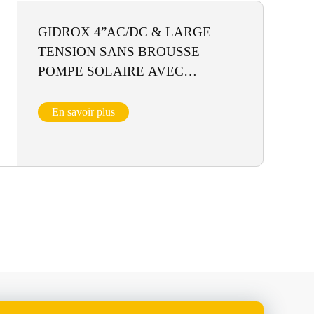
GIDROX 4”AC/DC & LARGE
TENSION SANS BROUSSE
POMPE SOLAIRE AVEC
TURBINE EN INOX-4GDSC-
A/D(HV) 4/6GDSC-A/D(HV)
En savoir plus