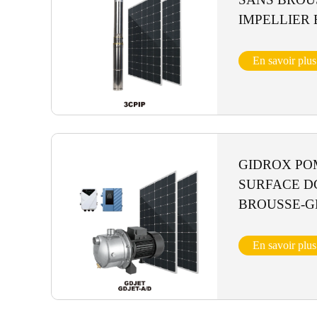
IMPELLIER 
CONTRÔLEU
INTÉGRÉ-3C
En savoir plus
GIDROX PO
SURFACE D
BROUSSE-GD
En savoir plus