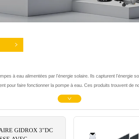
pes à eau alimentées par l'énergie solaire. Ils capturent l'énergie 
lisent pour faire fonctionner la pompe à eau. Ces produits trouvent de n
, les fontaines décoratives et le traitement des eaux usées, entre aut
r elles ne dépendent pas des sources d'énergie électrique traditionne
iles à installer et à entretenir, conviennent aux zones reculées ou au
n eau et à la réalisation d'objectifs environnementaux tout en offrant
AIRE GIDROX 3"DC
SSE AVEC