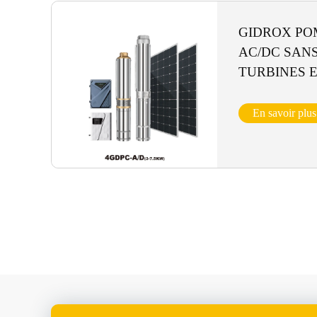
GIDROX PO
AC/DC SAN
TURBINES E
4GDPC-A/D (
En savoir plus