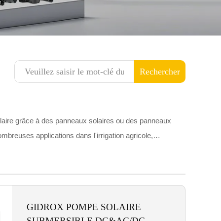
Rechercher
solaire grâce à des panneaux solaires ou des panneaux
ombreuses applications dans l'irrigation agricole,
res. Les pompes solaires se distinguent par leurs
lles, réduisant ainsi les coûts énergétiques et les
x endroits où l'accès au réseau électrique est limité. Ces
 une alimentation en eau fiable.
GIDROX POMPE SOLAIRE
SUBMERSIBLE DC&AC/DC -