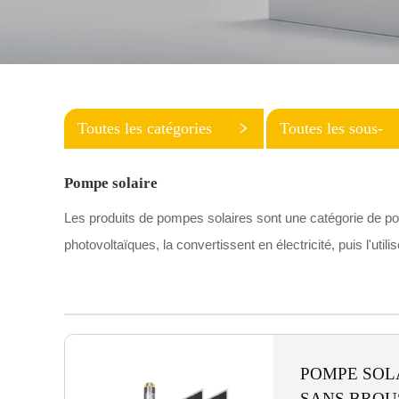
Toutes les catégories
Toutes les sous-
catégories
Pompe solaire
Les produits de pompes solaires sont une catégorie de pom
photovoltaïques, la convertissent en électricité, puis l'uti
l'alimentation en eau domestique, la circulation de bassin
caractéristiques écologiques et économiques en énergie, ca
émissions de carbone. De plus, elles sont généralement fac
produits contribuent à une gestion durable des ressources e
POMPE SOL
SANS BROU