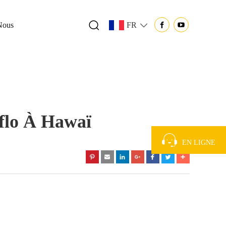
Nous
FR
iflo À Hawaï
EN LIGNE