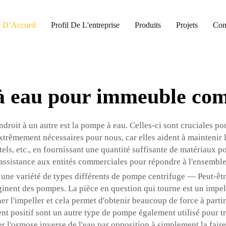
 D’Accueil
Profil De L'entreprise
Produits
Projets
Con
 eau pour immeuble co
ndroit à un autre est la pompe à eau. Celles-ci sont cruciales po
trêmement nécessaires pour nous, car elles aident à maintenir l'
ls, etc., en fournissant une quantité suffisante de matériaux p
l'assistance aux entités commerciales pour répondre à l'ensembl
une variété de types différents de pompe centrifuge — Peut-être 
nent des pompes. La pièce en question qui tourne est un impeller,
ourner l'impeller et cela permet d'obtenir beaucoup de force à par
ositif sont un autre type de pompe également utilisé pour tran
er l'osmose inverse de l'eau par opposition à simplement la faire 