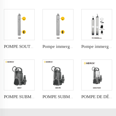
POMPE SOUTERRAINE IMMERGÉE GIDROX-4QG
Pompe immergée GIDROX pour puits - 5QG
Pompe immergée GIDROX pour puits - GDS
POMPE SUBMERSIBLE JARDIN GIDROX POUR EAUX CLAIRES-GEK-P
POMPE SUBMERSIBLE JARDIN GIDROX POUR EAUX SALIES-GEK-PW
POMPE DE DÉGAGEMENT SUBMERSIBLE PUISSANTE GIDROX-GEKS-PSSW