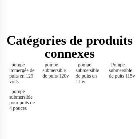
Catégories de produits
connexes
pompe
pompe
pompe
Pompe
immergée de
submersible
submersible
submersible
puits en 120
de puits 120v
de puits en
de puits 115v
volts
115v
pompe
submersible
pour puits de
4 pouces