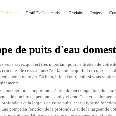
 D’Accueil
Profil De L'entreprise
Produits
Projets
Con
pe de puits d'eau domest
lors vous savez qu'il est très important pour l'entretien de vot
cruciales de ce système. C'est la pompe qui fait circuler l'eau 
e, cuisiner et nettoyer. Eh bien, il faut l'entretenir si vous voul
équipements.
es considérations importantes à prendre en compte lors du choi
aison et le nombre de personnes qui y vivent. Cela vous donnera 
a profondeur et la largeur de votre puits, car un type ne fonctio
 une pompe en fonction de la profondeur et de la largeur de vo
pe qui soit abordable mais aussi économe en énergie, afin de n