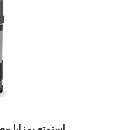
استمتع بمزايا م