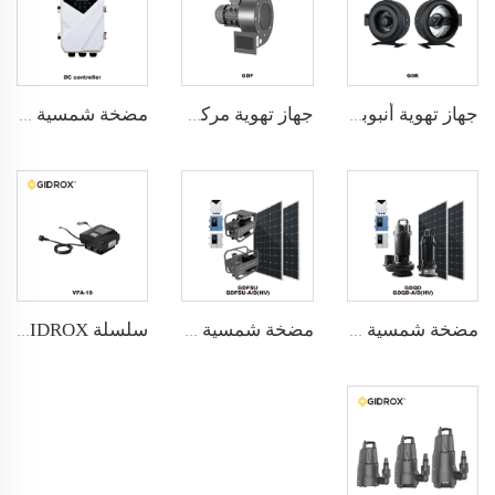
جهاز تهوية أنبوبية محوري GIDROX - GSK
جهاز تهوية مركزي ذو أجنحة متعددة منخفض الضوضاء GIDROX - GDF
مضخة شمسية دوارة بدون فرش وعالية الجهد تعمل بتيار مستمر وتيار متردد GIDROX - GDCPM GDCPM-A/D(HV)
مضخة شمسية غاطسة تعمل بتيار مستمر وتيار متردد GIDROX - GDQD GDQD-A/D(HV)
مضخة شمسية بدون فرش وعالية الجهد تعمل بتيار مستمر وتيار متردد GIDROX - GDFSU GDFSU-A/D(HV)
سلسلة GIDROX إنفرتر - VFA-10