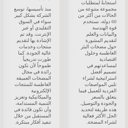
استجابةً لمتطلبات
مجموعة متنوعة من
منذ تأسيسها، توسع
الحالات من أكثر من
الشركة بشكل كبير
60 دولة، نستخدم
سواء في السوق
قوة الهندسة
التقليدي أو عبر
والبيانات والعلم
الإنترنت. وقد تم
لتقديم المشورة
الإشادة بها لتقديم
حول مضخات البئر
منتجات وخدمات
الغاطسة وحلول
عالية الجودة. كما
اقتصادية
طورت تدريجياً
لمساعدتهم في
طموحاً لأن تكون
تصميم أفضل
رائدة في مجال
استراتيجية لشراء
المضخات العميقة
تلبي المواصفات
الغاطسة للمنتجات
الفردية للعميل فيما
الإلكترونية
يتعلق بالسعر
والميكانيكية وتعزيز
والجودة والتوصيل.
التنمية المستدامة،
هذه طريقة لتحديد
وأن تكون قائدة في
الحل الأكثر فعالية
المستقبل من خلال
لشراء المضخة.
تنفيذ أفكار مبتكرة.