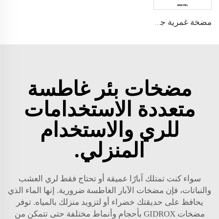
مضخة غمرية جاردين GIDROX للتعامل مع المياه القذرة والمياه العذبة - GKS-PEL
مضخات بئر غاطسة
متعددة الاستخدامات
للري والاستخدام
المنزلي.
سواء كنت تمتلك آبارًا عميقة أو تحتاج فقط لري العشب
والنباتات، فإن مضخات الآبار الغاطسة ضرورية. إنها الماء الذي
يحافظ على حديقتك خضراء أو لتزويد منزلك بالمياه. توفر
مضخات GIDROX بأحجام وأنماط مختلفة حتى تتمكن من