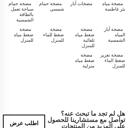
مضخة مياه
مضخات آبار
مضخة حمام
مضخة حمام
بئر غاطسة
شمسي
سباحة تعمل
بالطاقة
الشمسية
مضخة آبار
مضخة
مضخة
مضخة
المياه
ضغط مياه
ضغط للماء
ضغط مياه
الشمسية
تلقائية
للمنزل
للمنزل
للمنزل
مضخة تعزيز
مضخة
ضغط الماء
ضغط مياه
للمنزل
منزلية
هل لم تجد ما تبحث عنه؟
تواصل مع مستشارينا للحصول
اطلب عرض
على المزيد من المنتجات