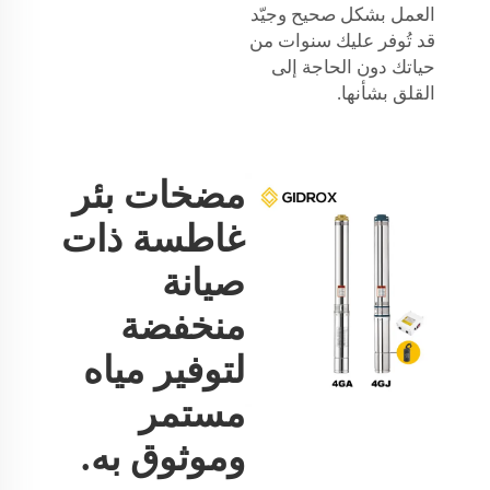
العمل بشكل صحيح وجيّد
قد تُوفر عليك سنوات من
حياتك دون الحاجة إلى
القلق بشأنها.
مضخات بئر
غاطسة ذات
صيانة
منخفضة
لتوفير مياه
مستمر
وموثوق به.