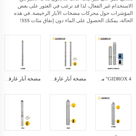
الاستخدام غير الفعال، لذا قد ترغب في العثور على بعض
المؤشرات حول محركات مضخات الآبار الرخيصة. في هذه
الحالة، يمكنك الحصول على الماء دون إنفاق مئات $$$!
GIDROX 4" مضخة شمسية بدون فرش AC/DC وفولتية واسعة مع مروحة بلاستيكية - 4GDPC-A/D(HV)
مضخة آبار غارقة من GIDROX-2.5GD
مضخة آبار غارقة من GIDROX-3.5GD/3.5GS