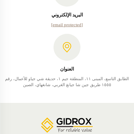
البريد الإلكتروني
[email protected]
العنوان
الطابق التاسع، المبنى ١١، المنطقة جيم ١، حديقة شي جياو للأعمال، رقم
١٥٥٥ طريق جين شا جيانغ الغربي، شانغهاي، الصين