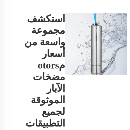
استكشف
مجموعة
واسعة من
أسعار
مotors
مضخات
الآبار
الموثوقة
لجميع
التطبيقات