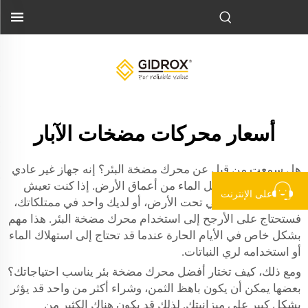
أسعار محركات مضخات الآبار
هل سمعت من قبل عن محرك مضخة البئر؟ إنه جهاز غير عادي
ومماثل للإنسان لنقل الماء من أعماق الأرض. إذا كنت تعيش
على الإنترنت
في منزل به بئر مائي تحت الأرض، أو لديك واحد في ممتلكاتك،
فستحتاج على الأرجح إلى استخدام محرك مضخة البئر. هذا مهم
بشكل خاص في الأيام الحارة عندما قد تحتاج إلى استهلاك الماء
أو استخدامه لري النباتات.
ومع ذلك، كيف تختار أفضل محرك مضخة بئر يناسب احتياجاتك؟
بعضها يمكن أن يكون باهظ الثمن، وشراء أكثر من واحد قد يؤثر
بشكل كبير على ميزانيتك. لذلك قد يكون هناك الكثير من