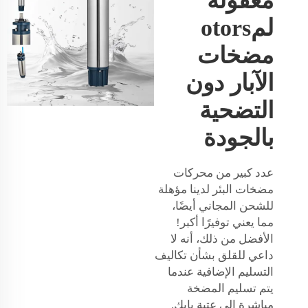
معقولة
لمotors
مضخات
الآبار دون
التضحية
بالجودة
عدد كبير من محركات
مضخات البئر لدينا مؤهلة
للشحن المجاني أيضًا،
مما يعني توفيرًا أكبر!
الأفضل من ذلك، أنه لا
داعي للقلق بشأن تكاليف
التسليم الإضافية عندما
يتم تسليم المضخة
مباشرة إلى عتبة بابك.