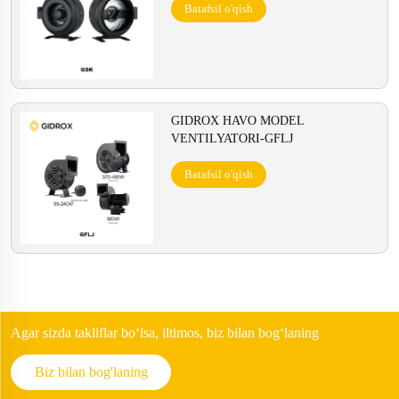
Batafsil o'qish
GIDROX HAVO MODEL
VENTILYATORI-GFLJ
Batafsil o'qish
Agar sizda takliflar boʻlsa, iltimos, biz bilan bogʻlaning
Biz bilan bog'laning