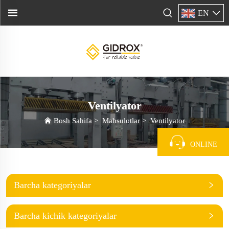
EN
Ventilyator
Bosh Sahifa
>
Mahsulotlar
>
Ventilyator
ONLINE
Barcha kategoriyalar
Barcha kichik kategoriyalar