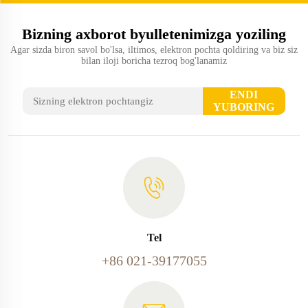
Bizning axborot byulletenimizga yoziling
Agar sizda biron savol bo'lsa, iltimos, elektron pochta qoldiring va biz siz
bilan iloji boricha tezroq bog'lanamiz
ENDI
YUBORING
Tel
+86 021-39177055