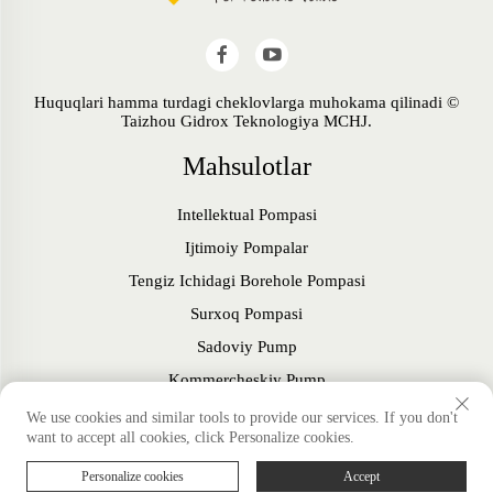
Huquqlari hamma turdagi cheklovlarga muhokama qilinadi ©
Taizhou Gidrox Teknologiya MCHJ.
Mahsulotlar
Intellektual Pompasi
Ijtimoiy Pompalar
Tengiz Ichidagi Borehole Pompasi
Surxoq Pompasi
Sadoviy Pump
Kommercheskiy Pump
Muxlis
We use cookies and similar tools to provide our services. If you don't
want to accept all cookies, click Personalize cookies.
Kasblar
Personalize cookies
Accept