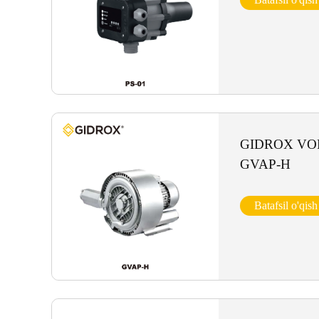
GIDROX VO
GVAP-H
Batafsil o'qish