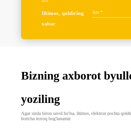
Iltimos, qoldiring
xabar
Bizning axborot byull
yoziling
Agar sizda biron savol bo'lsa, iltimos, elektron pochta qoldiri
boricha tezroq bog'lanamiz