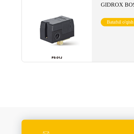
GIDROX BO
Batafsil o'qish