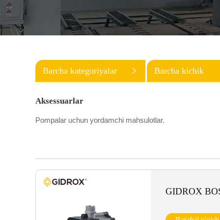
Barcha kategoriyalar
Barcha kichik
kategoriyalar
Aksessuarlar
Pompalar uchun yordamchi mahsulotlar.
GIDROX BO
Batafsil o'qish