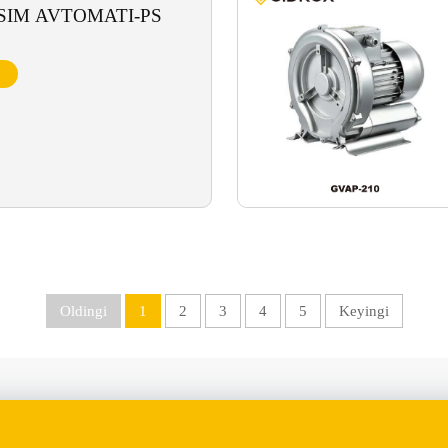
SIM AVTOMATI-PS
Oldingi
1
2
3
4
5
Keyingi