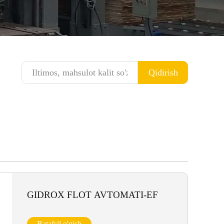
Qidirish
GIDROX FLOT AVTOMATI-EF
Batafsil o'qish