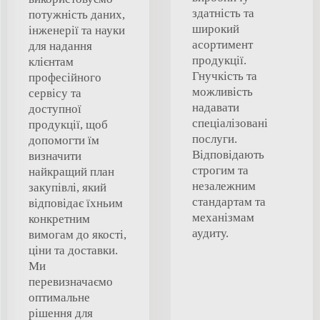
здатність та
потужність даних,
широкий
інженерії та науки
асортимент
для надання
продукції.
клієнтам
Гнучкість та
професійного
можливість
сервісу та
надавати
доступної
спеціалізовані
продукції, щоб
послуги.
допомогти їм
Відповідають
визначити
строгим та
найкращий план
незалежним
закупівлі, який
стандартам та
відповідає їхньим
механізмам
конкретним
аудиту.
вимогам до якості,
ціни та доставки.
Ми
перевизначаємо
оптимальне
рішення для