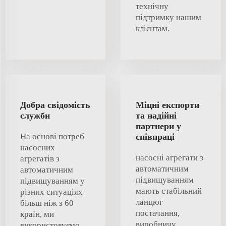
технічну
підтримку нашим
клієнтам.
Добра свідомість
Міцні експорти
служби
та надійні
партнери у
На основі потреб
співпраці
насосних
насосні агрегати з
агрегатів з
автоматичним
автоматичним
підвищуванням
підвищуванням у
мають стабільний
різних ситуаціях
ланцюг
більш ніж з 60
постачання,
країн, ми
виробничу
використовуємо