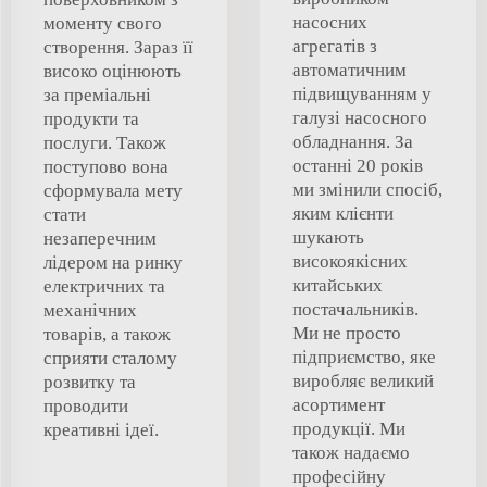
насосних
моменту свого
агрегатів з
створення. Зараз її
автоматичним
високо оцінюють
підвищуванням у
за преміальні
галузі насосного
продукти та
обладнання. За
послуги. Також
останні 20 років
поступово вона
ми змінили спосіб,
сформувала мету
яким клієнти
стати
шукають
незаперечним
високоякісних
лідером на ринку
китайських
електричних та
постачальників.
механічних
Ми не просто
товарів, а також
підприємство, яке
сприяти сталому
виробляє великий
розвитку та
асортимент
проводити
продукції. Ми
креативні ідеї.
також надаємо
професійну