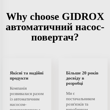
Why choose GIDROX
автоматичний насос-
повертач?
Якісні та надійні
Більше 20 років
продукти
досвіду в
розробці
Компанія
Ми є
розвивалася разом
постачальником
із автоматичним
розв'язків та
насосом-
виробником
поверховником з