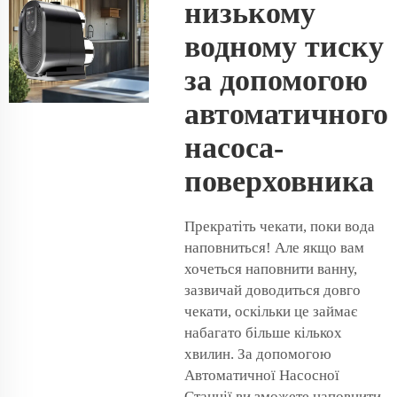
низькому
водному тиску
за допомогою
автоматичного
насоса-
поверховника
Прекратіть чекати, поки вода
наповниться! Але якщо вам
хочеться наповнити ванну,
зазвичай доводиться довго
чекати, оскільки це займає
набагато більше кількох
хвилин. За допомогою
Автоматичної Насосної
Станції ви зможете наповнити