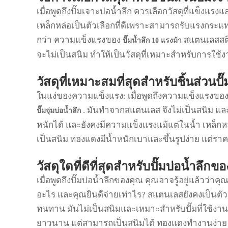
เมื่อพูดถึงปั๊มเจาะบ่อน้ำลึก ควรเลือกวัสดุที่แข็ง
เหล็กหล่อเป็นตัวเลือกที่ดีเพราะสามารถรับแรงกระแ
กว่า ความแข็งแรงของ
สแตนเลสสตีล
ปั๊มน้ำลึก 10 แรงม้า
จะไม่เป็นสนิม ทำให้เป็นวัสดุที่เหมาะสำหรับการใช้ง
วัสดุที่เหมาะสมที่สุดสำหรับชิ้นส่วนปั
ในแง่ของความแข็งแรง: เมื่อพูดถึงความแข็งแรงของวัสด
. มันทำจากสแตนเลส จึงไม่เป็นสนิม 
ปั๊มจุ่มบ่อน้ำลึก
หนักได้ และยังคงมีความแข็งแรงแม้แต่ในน้ำ เหล็กหล
เป็นสนิม ทองแดงมีน้ำหนักเบาและขึ้นรูปง่าย แต่รา
วัสดุใดที่ดีที่สุดสำหรับปั๊มบ่อน้ำลึกข
เมื่อพูดถึงปั๊มบ่อน้ำลึกของคุณ คุณอาจรู้อยู่แล้วว่าคุณต
อะไร และคุณยินดีจ่ายเท่าไร? สแตนเลสยังคงเป็นตั
ทนทาน มันไม่เป็นสนิมและเหมาะสำหรับปั๊มที่ใช้งา
ยาวนาน แต่สามารถเป็นสนิมได้ ทองแดงทำงานง่าย ม