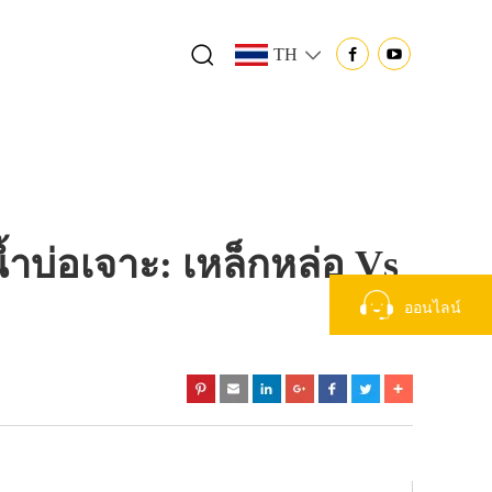
TH
้ำบ่อเจาะ: เหล็กหล่อ Vs
ออนไลน์