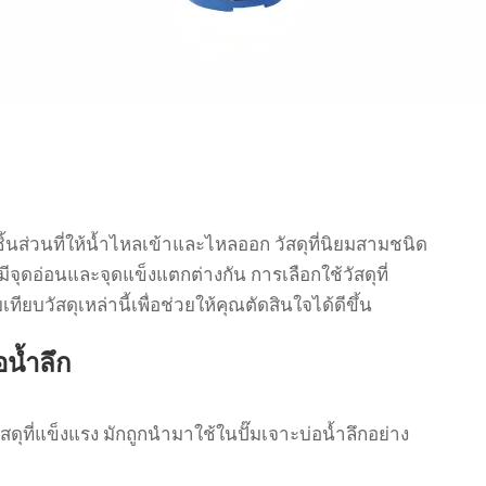
นชิ้นส่วนที่ให้น้ำไหลเข้าและไหลออก วัสดุที่นิยมสามชนิด
จุดอ่อนและจุดแข็งแตกต่างกัน การเลือกใช้วัสดุที่
บวัสดุเหล่านี้เพื่อช่วยให้คุณตัดสินใจได้ดีขึ้น
อน้ำลึก
ดุที่แข็งแรง มักถูกนำมาใช้ในปั๊มเจาะบ่อน้ำลึกอย่าง