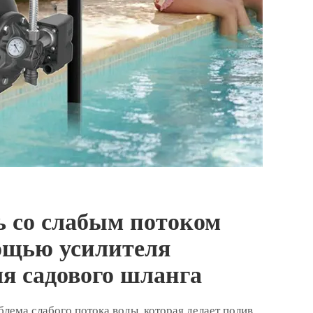
 со слабым потоком
ощью усилителя
ля садового шланга
лема слабого потока воды, которая делает полив