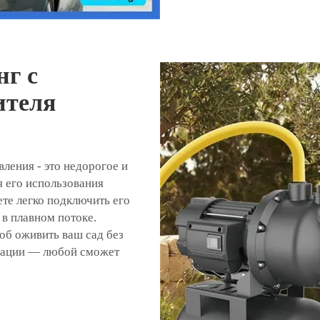
г с
ителя
ления - это недорогое и
я его использования
те легко подключить его
 в плавном потоке.
об оживить ваш сад без
изации — любой сможет