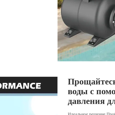
Прощайтесь
воды с пом
давления д
Идеальное решение Проб