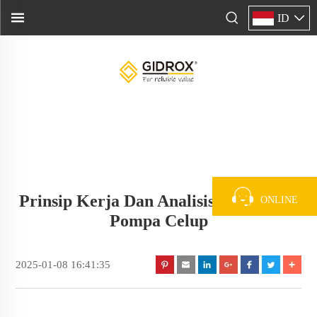
ID
Prinsip Kerja Dan Analisis Kerusakan
ONLINE
Pompa Celup
2025-01-08 16:41:35