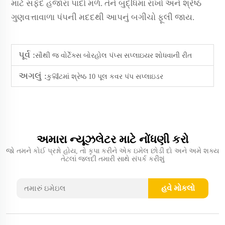
માટે સફેદ હજારા પાંદો મળે. તેને બુદ્ધિમાં રાખો અને શ્રેષ્ઠ
ગુણવત્તાવાળા પંપની મદદથી આપનું બગીચો ફૂલી જાય.
પૂર્વ :
સૌથી જ વોર્ટેક્સ બોરહોલ પંપ્સ સપ્લાઇયર શોધવાની રીત
અગલું :
કુ웨ટમાં શ્રેષ્ઠ 10 પૂલ કવર પંપ સપ્લાઇડર
અમારા ન્યૂઝલેટર માટે નોંધણી કરો
જો તમને કોઈ પ્રશ્નો હોય, તો કૃપા કરીને એક ઇમેલ છોડી દો અને અમે શક્ય
તેટલાં જલદી તમારી સાથે સંપર્ક કરીશું
હવે મોકલો