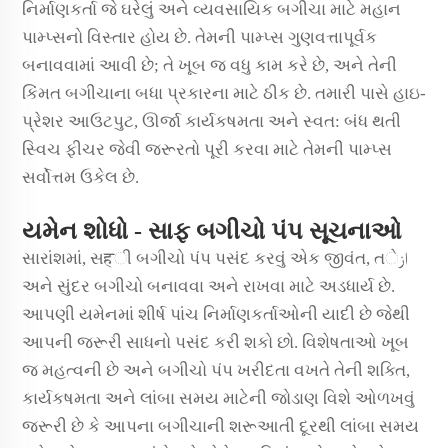
નિર્માણકર્તા જે ઘરેલું અને વ્યવસાયિક બગીચા માટે મહાન
પામ્પ્સનો વિસ્તાર હોય છે. તેમની પામ્પ્સ ગુણવત્તાપૂર્વક
બનાવવામાં આવી છે; તે ખૂબ જ વધુ કામ કરે છે, અને તેની
કિંમત બગીચાના બધા પ્રકારના માટે ઠીક છે. તમારી પાસે હાઇ-
પ્રેશર આઉટપુટ, ઊર્જા કાર્યકષમતા અને સ્વત: બંધ થતી
સ્વિચ ફીચર જેવી જરૂરતો પૂરી કરવા માટે તેમની પામ્પ્સ
સર્વોત્તમ ઉકેલ છે.
યમેન શોધો - સાફ બગીચો પંપ સૂચનાઓ
સારાંશમાં, સहી બગીચો પંપ પસંદ કરવું એક જીવંત, તازે
અને સુંદર બગીચો બનાવવા અને રાખવા માટે અડધાર્ય છે.
આપણી યમેનમાં શીર્ષ પાંચ નિર્માણકર્તાઓની યાદી છે જેથી
આપની જરૂરી સાધનો પસંદ કરી શકો છો. વિશેષતાઓ ખૂબ
જ મહત્વની છે અને બગીચો પંપ ખરીદતા વખતે તેની શક્તિ,
કાર્યકષમતા અને લાંબા સમય માટેની જોડાણ વિશે ઓળખવું
જરૂરી છે કે આપના બગીચાની શરૂઆતી દૂરથી લાંબા સમય