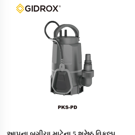
આપના બગીચા માટેના 5 શ્રેષ્ઠ વિકલ્પ