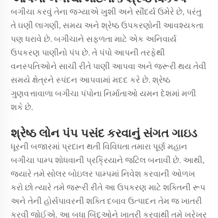
બગીચા કરવું તેના જગ્યાએ ખુશી અને સૌંદર્ય ઉમેરે છે, પરંતુ
તે ઘણી લાગણી, સમય અને શ્રેષ્ઠ ઉપકરણોની આવશ્યકતા
પણ ધરાવે છે. બગીચાને સફળતા માટે એક અનિવાર્ય
ઉપકરણ પાણીનો પંપ છે. તે પંપો આપની તરફેથી
વનસ્પતિઓને સાચી રીતે પાણી આપવા અને જરૂરી થય તેવી
સમયે ક્ષેત્રને સ્પંદન આપવામાં મદદ કરે છે. શ્રેષ્ઠ
ગુણવત્તાવાળા બગીચા પંપોના નિર્માતાઓ યમન દેશમાં મળી
શકે છે.
શ્રેષ્ઠ લોન પંપ પસંદ કરવાનું સંગત ગાઇડ
ધૂરની બજારમાં પ્રદાન થતી વિવિધતા તમારા પૂર્ણ મહાન
બગીચા પામ્પ શોધવાની પ્રક્રિયાને જટિલ બનાવી છે. આથી,
જ્યારે તમે સોલર બોઇલર પામ્પમાં નિવેશ કરવાની ઓળખ
કરો છો ત્યારે તમે જરૂરી રીતે આ ઉપકરણ માટે શક્તિની રૂપ
અને તેની હોર્સપાવરની શક્તિ દબાવ ઉત્પાદન તેમ જ ખાતરી
કરવી જોઈએ. આ બધા બિંદુઓને ખાતરી કરવાથી તમે ખરેખર