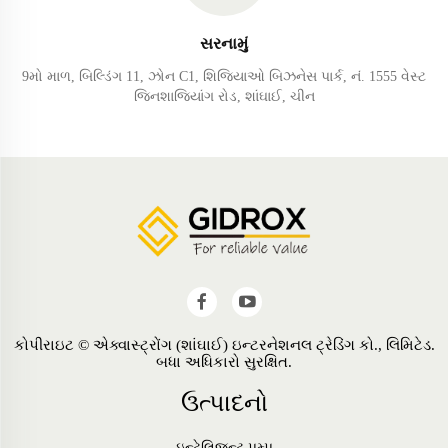
સરનામું
9મો માળ, બિલ્ડિંગ 11, ઝોન C1, શિજિયાઓ બિઝનેસ પાર્ક, નં. 1555 વેસ્ટ
જિનશાજિયાંગ રોડ, શાંઘાઈ, ચીન
કોપીરાઇટ © એક્વાસ્ટ્રોંગ (શાંઘાઈ) ઇન્ટરનેશનલ ટ્રેડિંગ કો., લિમિટેડ.
બધા અધિકારો સુરક્ષિત.
ઉત્પાદનો
ઇન્ટેલિજન્ટ પમ્પ