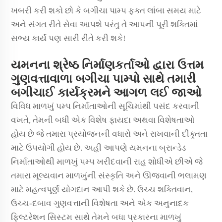
ખબરી કરી શકો છો કે બગીચા પામ્પ ફક્ત લાંબા સમય માટે
અને સંગત રીતે સેવા આપશે પરંતુ તે આપની પૂરી શક્તિમાં
સભ્ય કાર્ય પણ સારી રીતે કરી શકે!
યમનના શ્રેષ્ઠ નિર્માણકર્તાઓ દ્વારા ઉત્તમ
ગુણવત્તાવાળા બગીચા પામ્પો સાથે તમારી
બગીચાઈ કાર્યક્રમને આગળ લઈ જાઓ
વિવિધ માળખું પમ્પ નિર્માતાઓની સૂચિમાંથી પસંદ કરવાની
વખતે, તેમની બધી એક વિશેષ ફાયદા અથવા વિશેષતાઓ
હોય છે જે તમારા પ્રયોજનની વધારો અને રાખવાની દીક્ર્તતા
માટે ઉપયોગી હોય છે. અહીં આપણે યમનના બ્રાન્ડેડ
નિર્માતાઓથી માળખું પમ્પ ખરીદવાની રાહ શોધીએ છીએ જે
તમારા મૂલ્યવાન માળખુંની સંસ્કૃતિ અને ઊજવાની ભલામણ
માટે મહત્વપૂર્ણ યોગદાન આપી શકે છે. ઉચ્ચ શક્તિવાન,
ઉચ્ચ-દબાવ ગુણવત્તાની વિશેષતા અને એક અનુનાદક
ફિલ્ટરેશન સિસ્ટમ સાથે તેમને બધા પ્રકારના માળખું