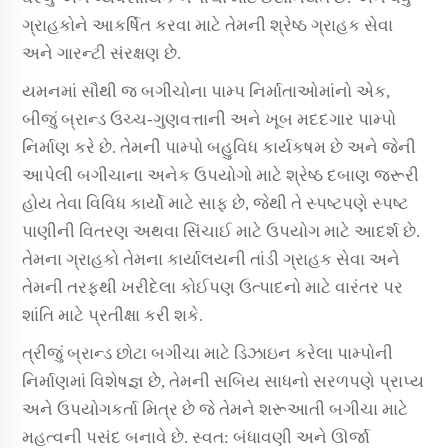
ગ્રાહકોને આકર્ષિત કરવા માટે તેમની શ્રેષ્ઠ ગ્રાહક સેવા
અને ગારન્ટી સંરક્ષણ છે.
યમનમાં સૌથી જ બગીચોના પામ્પ નિર્માતાઓમાંનો એક,
બીજું બ્રાન્ડ ઉચ્ચ-ગુણવત્તાની અને ખૂબ મદદગાર પામ્પો
નિર્માણ કરે છે. તેમની પામ્પો બહુવિધ કાર્યકષમ છે અને જેની
આપેલી બગીચાના અનેક ઉપયોગો માટે શ્રેષ્ઠ દબાણ જરૂરી
હોય તેવા વિવિધ કાર્યો માટે સાફ છે, જેથી તે સ્પષ્ટપણે સ્પષ્ટ
પાણીની વિતરણ અથવા સિંચાઈ માટે ઉપયોગ માટે આદર્શ છે.
તેમના ગ્રાહકો તેમના કાર્યાલયની તાંડી ગ્રાહક સેવા અને
તેમની તરફથી ખરીદેલા કોઈપણ ઉત્પાદનો માટે વારંતર પર
શાંતિ માટે પ્રતીક્ષા કરી શકે.
ત્રીજું બ્રાન્ડ છોટા બગીચા માટે ડિઝાઇન કરેલા પામ્પોની
નિર્માણમાં વિશેષજ્ઞ છે, તેમની સબિય સાધનો સરળપણે પ્રાપ્ય
અને ઉપયોગકર્તા મિત્ર છે જે તેમને શરૂઆતી બગીચા માટે
મહત્વની પસંદ બનાવે છે. સ્વત: બંધાવણી અને ઊર્જા