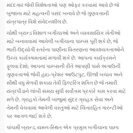
મદદગાર જેવી વિશેષતાઓ પણ ઓફર કરવામાં આવે છે જે
બુજાના માટે મહત્વની પસંદ બનાવે છે જે ગુણવત્તાની
યંત્રપાત્ર વિશે સંવેદનશીલ છે.
ચોથી બ્રાન્ડ વિશાળ બગીચાઓ અને વ્યવસાયિક ખેતીઓ
માટે બનાવવામાં આવેલી બગીચાના પામ્પ્સ પૂરી શકે છે, જે
ભારી-ઉદ્યોગી સ્તરેના પાણીના વિતરણના આવશ્યકતાઓને
ઉચ્ચ કાર્યકષમતામાં મળાવી શકે છે. આપના કાર્યક્રમને
ફૂલવા દેશો; આપના પામ્પ્સની રીતે આપણી પાસે અગાઉની
ગુણવત્તાઓ જેવી હાઇ-પ્રેશર આઉટપુટ, ઊર્જા બચાવ અને
સૌથી વધુ મેળવી શકાય તેવી ફિલ્ટરિંગ શક્તિ છે જે તમારી
યંત્રપીડાને લાંબી સમય સુધી સર્વોત્તમ પ્રકારે કામ કરવા માટે
મળે છે. ગ્રાહકો તેમની બાજુમાં સુંદર ગ્રાહક સેવા અને
તેમની વેચવામાં આવેલી વસ્તુઓ માટે ચિંતારહિત ગારન્ટીઓ
પર આગળ જઈ શકે છે.
પાંચમી બ્રાન્ડ, યમન-સ્થિત એક પ્રમુખ બગીચાના પામ્પ