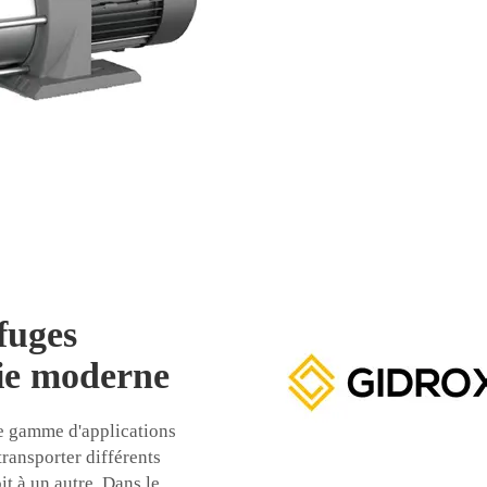
fuges
rie moderne
ge gamme d'applications
transporter différents
it à un autre. Dans le