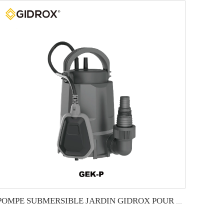
POMPE SUBMERSIBLE JARDIN GIDROX POUR EAUX CLAIRES-GEK-P