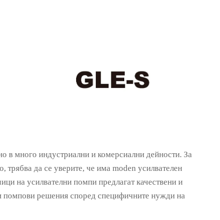
но в много индустриални и комерсиални дейности. За
о, трябва да се уверите, че има moden усилвателен
чици на усилвателни помпи предлагат качествени и
ни помпови решения според специфичните нужди на