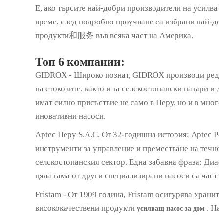
Е, ако търсите най-добри производители на усилва
време, след подробно проучване са избрани най-д
продукти和服务 във всяка част на Америка.
Топ 6 компании:
GIDROX - Широко познат, GIDROX производи реди
на стоковите, както и за селскостопански пазари и
имат силно присъствие не само в Перу, но и в мно
иновативни насоси.
Aptec Перу S.A.C. От 32-годишна история; Aptec 
инструменти за управление и преместване на течн
селскостопанския сектор. Една забавна фраза: Ди
цяла гама от други специализирани насоси са част
Fristam - От 1909 година, Fristam осигурява хран
висококачествени продукти
. Н
усилващ насос за дом