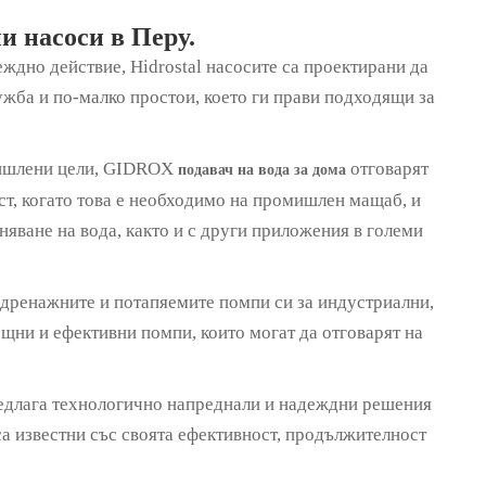
и насоси в Перу.
еждно действие, Hidrostal насосите са проектирани да
жба и по-малко простои, което ги прави подходящи за
мишлени цели, GIDROX
отговарят
подавач на вода за дома
ст, когато това е необходимо на промишлен мащаб, и
яване на вода, както и с други приложения в големи
а дренажните и потапяемите помпи си за индустриални,
щни и ефективни помпи, които могат да отговарят на
предлага технологично напреднали и надеждни решения
са известни със своята ефективност, продължителност