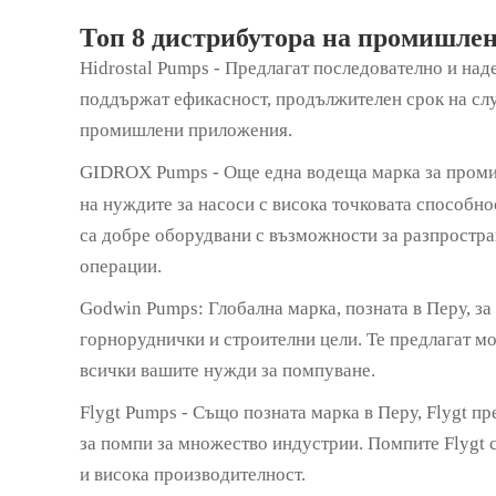
Топ 8 дистрибутора на промишлен
Hidrostal Pumps - Предлагат последователно и над
поддържат ефикасност, продължителен срок на слу
промишлени приложения.
GIDROX Pumps - Още една водеща марка за про
на нуждите за насоси с висока точковата способно
са добре оборудвани с възможности за разпростран
операции.
Godwin Pumps: Глобална марка, позната в Перу, з
горноруднички и строителни цели. Те предлагат мо
всички вашите нужди за помпуване.
Flygt Pumps - Също позната марка в Перу, Flygt 
за помпи за множество индустрии. Помпите Flygt 
и висока производителност.