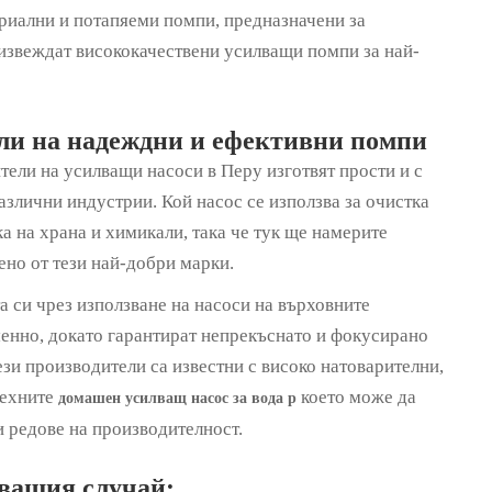
риални и потапяеми помпи, предназначени за
оизвеждат висококачествени усилващи помпи за най-
ли на надеждни и ефективни помпи
тели на усилващи насоси в Перу изготвят прости и с
злични индустрии. Кой насос се използва за очистка
ка на храна и химикали, така че тук ще намерите
ено от тези най-добри марки.
 си чрез използване на насоси на върховните
енно, докато гарантират непрекъснато и фокусирано
ези производители са известни с високо натоварителни,
техните
което може да
домашен усилващ насос за вода
p
 редове на производителност.
 вашия случай: