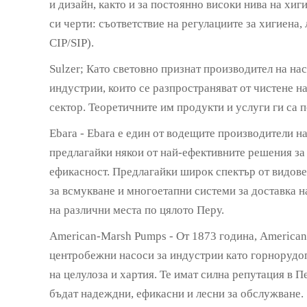
и дизайн, както и за постоянно високи нива на х
си черти: съответствие на регулациите за хигиена,
CIP/SIP).
Sulzer; Като световно признат производител на нас
индустрии, които се разпространяват от чистене на
сектор. Теоретичните им продукти и услуги ги са 
Ebara - Ebara е един от водещите производители на
предлагайки някои от най-ефективните решения за
ефикасност. Предлагайки широк спектър от видове
за всмукване и многоетапни системи за доставка на
на различни места по цялото Перу.
American-Marsh Pumps - От 1873 година, American
центробежни насоси за индустрии като горнорудоп
на целулоза и хартия. Те имат силна репутация в П
бъдат надеждни, ефикасни и лесни за обслужване.