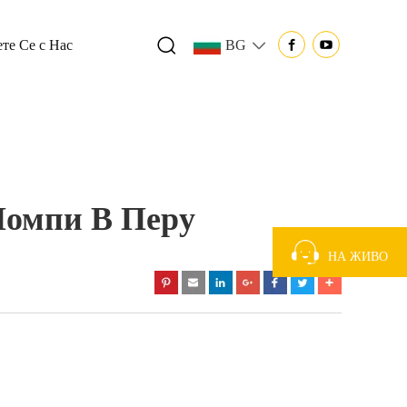
те Се с Нас
BG
Помпи В Перу
НА ЖИВО