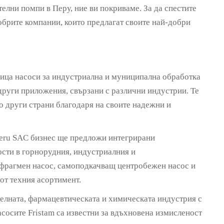
телни помпи в Перу, ние ви покриваме. За да спестите
обрите компании, които предлагат своите най-добри
ца насоси за индустриална и муниципална обработка
 други приложения, свързани с различни индустрии. Те
го други страни благодаря на своите надежни и
Peru SAC бизнес ще предложи интегрирани
ости в горнорудния, индустриалния и
афрагмен насос, самоподкачващ центробежен насос и
 от техния асортимент.
ителната, фармацевтическата и химическата индустрия с
асосите Fristam са известни за вдъхновена измисленост