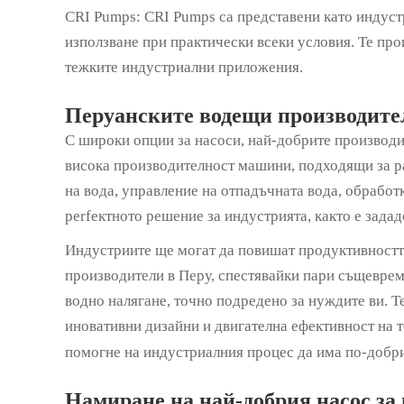
CRI Pumps: CRI Pumps са представени като индуст
използване при практически всеки условия. Те пр
тежките индустриални приложения.
Перуанските водещи производите
С широки опции за насоси, най-добрите производи
висока производителност машини, подходящи за ра
на вода, управление на отпадъчната вода, обработ
perfектното решение за индустрията, както е задад
Индустриите ще могат да повишат продуктивността
производители в Перу, спестявайки пари същеврем
водно налягане, точно подредено за нуждите ви. Т
иновативни дизайни и двигателна ефективност на 
помогне на индустриалния процес да има по-добри
Намиране на най-добрия насос за