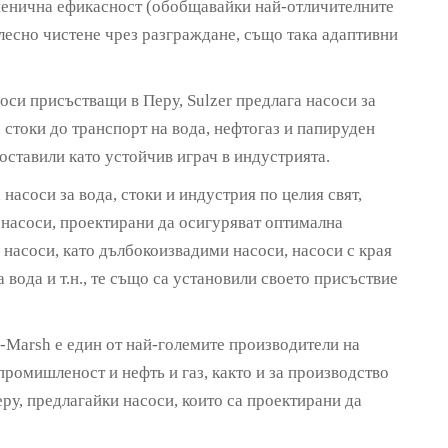
игиенична ефикасност (обобщавайки най-отличителните
 лесно чистене чрез разграждане, също така адаптивни
оси присъстващи в Перу, Sulzer предлага насоси за
 стоки до транспорт на вода, нефтогаз и папируден
поставили като устойчив играч в индустрията.
 насоси за вода, стоки и индустрия по целия свят,
 насоси, проектирани да осигуряват оптимална
 насоси, като дълбокоизвадими насоси, насоси с края
 вода и т.н., те също са установили своето присъствие
-Marsh е един от най-големите производители на
ромишленост и нефть и газ, както и за производство
еру, предлагайки насоси, които са проектирани да