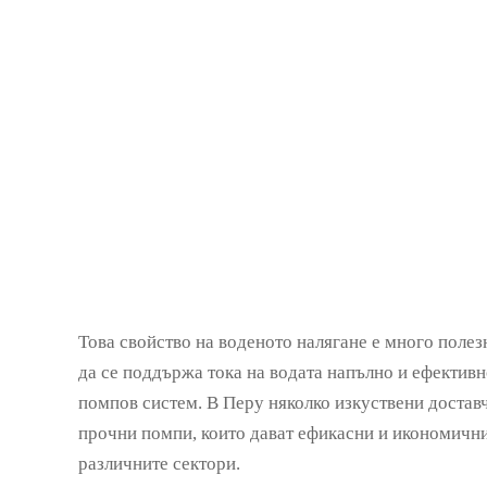
Това свойство на воденото налягане е много полез
да се поддържа тока на водата напълно и ефективн
помпов систем. В Перу няколко изкуствени достав
прочни помпи, които дават ефикасни и икономич
различните сектори.