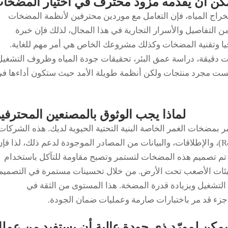
مكن أن يقدمه مزود محترف في اختيار المضخا
راج المياه، فإن التعامل مع موردين محترفين لأنظمة المضخات
ن التفاصيل والأسرار التجارية في هذا المجال، لذلك فإن خبرة
ا وتقنية المضخات وكذلك مشروعك الخاص هي أمر مهم للغاية.
 دقيقة، دراسة عمق البئر، تحقيقات جودة المياه وظروف التشغيل
ست مجرد منتجات ولكن أنظمة طويلة الأمد حيث ستكون أداءها ف
لماذا يجب الوثوق بالمصنعين المحترفي
 بمضخات الغمر الخاصة البنية التحتية الحيوية لديك. هذه الشركات
المصنعة لديها سنوات من البحث والتطوير (R&D)، والإطلاقات، والبيانات من المصادر الموجودة لدعم ذلك، لذا فإ
اً. تم تصميم هذه المضخات لتستمر وتصبح مقاومة للتآكل باستخدام
بيئات الأصعب تحت الأرض. من خلال تحسينات مستمرة في التصميم
 التشغيل ويزيادة قدرة المضخة. هذا المستوى من الثقة في
كل جزء قد مر باختبارات صارمة وعمليات ضمان الجودة.
مكن لمورّد ذي جودة عالية أن يستفيد من عمل