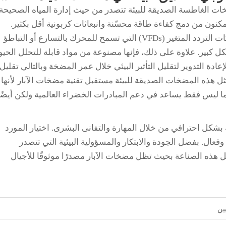
خات الغاطسة الصديقة للبيئة تتصدر من حيث إدارة المياه الصحيحة.
كنون من دمج كفاءة طاقة محسّنة وانبعاثات كربونية أقل بكثير.
تحتوي هذه المضخات على تحسينات مثل محركات التردد المتغير (VFDs) التي تسمح للمحرك بالتسارع أو التباطؤ
كبير. علاوة على ذلك، فإنها مصنوعة من مواد قابلة للتحلل الحي
عادة التدوير لتقليل التأثير البيئي خلال عمر المضخة وبالتالي تقليل
مثل هذه المضخات الصديقة للبيئة مستقبل تقنية مضخات الآبار لأنها
ما ليس فقط يساعد في دعم المبادرات الخضراء العالمية ولكن أيضًا
 بشكل احترافي من خلال المهارة والتفانى البشرى. اختيار المورد
ال. بفضل الجودة والابتكار والمسؤولية البيئية التي تتصدر
ل هذه الصناعة بحيث تظل مضخات الآبار مصدرًا موثوقًا للأجيال