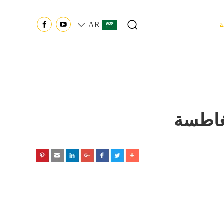
ة
AR
لغاطسة