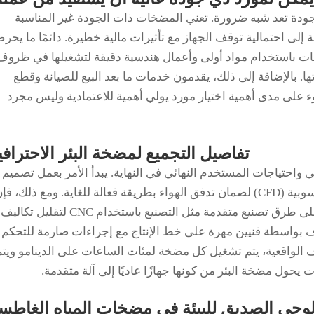
ودة تعد شبه ضرورة. تعني المضخات ذات الجودة غير المناسبة
ة إلى احتمالية توقف الجهاز مع تأثيرات مالية خطيرة. دائمًا ما يحر
خات باستخدام مواد أولى وأعمال هندسية دقيقة لتشغيلها في ظروف
 بالإضافة إلى ذلك، يقدمون خدمات ما بعد البيع للصيانة وقطع
ء على مدى أهمية اختيار مورد يولي أهمية للاعتمادية وليس مجرد
تفاصيل التجميع لمضخة البئر الاحترافي
 واحتياجات المستخدم النهائي في النهاية. يبدأ الأمر بعمل تصميم
دقيق باستخدام محاكاة الديناميكا الحرارية الحاسوبية (CFD) لضمان تدفق الهواء بطريقة فعالة للغاية. ومع ذلك، ف
المراحل التي يتم اتباعها ستحتاج إلى الاعتماد على طرق تصنيع متقدمة مثل التصنيع باستخدام CNC لتقليل تكاليف
لاف بواسطة فنيين مهرة على خط الإنتاج مع إجراءات صارمة للتحكم
 الواقعية، يتم تشغيل كل مضخة لمئات الساعات على الدينامو ويتم
 يحول مضخة البئر من كونها جهازًا عاديًا إلى آلة متقدمة.
كنولوجي الصديق للبيئة في مضخات المياه الغاطس