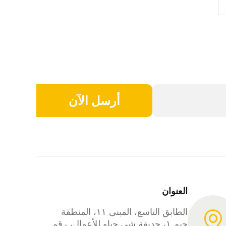
أرسل الآن
العنوان
الطابق التاسع، المبنى ١١، المنطقة
جيم ١، حديقة شي جياو للأعمال، رقم