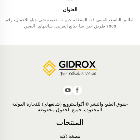
العنوان
الطابق التاسع، المبنى ١١، المنطقة جيم ١، حديقة شي جياو للأعمال، رقم
١٥٥٥ طريق جين شا جيانغ الغربي، شانغهاي، الصين
حقوق الطبع والنشر © أكواسترونغ (شانغهاي) للتجارة الدولية
المحدودة. جميع الحقوق محفوظة
المنتجات
مضخة ذكية