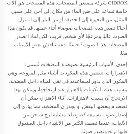
GIDROX شركة مصنعي المضخات. هذه المضخات هي آلات
خاصة تساعد على ضخ الماء من مكان إلى آخر، على سبيل
المثال، من البحيرة إلى الحديقة أو من البئر إلى المنزل.
أحيانًا تصدر هذه المضخات ضوضاء أثناء عملها. قد يكون هذا
الصوت عاليًا ومزعجًا لأي شخص قريب. لكن لماذا تصدر
المضخات هذا الصوت؟ حسنًا، دعنا نناقش بعض الأسباب
معًا.
إحدى الأسباب الرئيسية لضوضاء المضخات تُسمى:
الاهتزازات. تتضمن هذه المكونات أشياء مثل المروحة، وهي
المكون الذي يدور لمساعدته في نقل المياه داخل المضخة.
يتسبب هذه المكونات بالاهتزاز عند ارتجاجها، ويمكن لهذا
الارتجاج أن يسبب الاهتزازات. أثناء الاهتزاز، يمكن أن
تصطدم ببعضها البعض أو بجدران المضخة، مما يؤدي إلى
إصدار صوت نسمعه كضوضاء. مشابه لرج شاحن من
الألعاب، عندما تضيف الكثير من الأشياء داخل الصندوق،
فإنها ترتج وتصدر صوتًا.