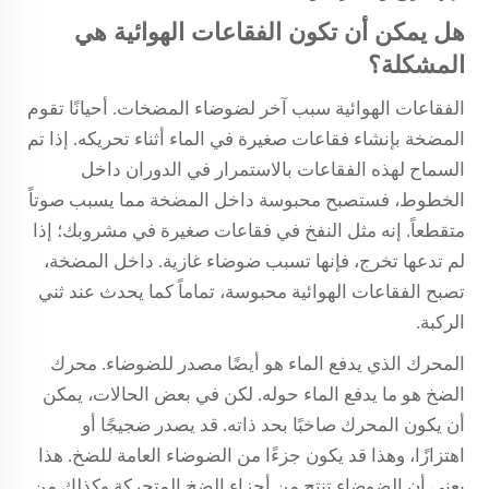
هل يمكن أن تكون الفقاعات الهوائية هي
المشكلة؟
الفقاعات الهوائية سبب آخر لضوضاء المضخات. أحيانًا تقوم
المضخة بإنشاء فقاعات صغيرة في الماء أثناء تحريكه. إذا تم
السماح لهذه الفقاعات بالاستمرار في الدوران داخل
الخطوط، فستصبح محبوسة داخل المضخة مما يسبب صوتاً
متقطعاً. إنه مثل النفخ في فقاعات صغيرة في مشروبك؛ إذا
لم تدعها تخرج، فإنها تسبب ضوضاء غازية. داخل المضخة،
تصبح الفقاعات الهوائية محبوسة، تماماً كما يحدث عند ثني
الركبة.
المحرك الذي يدفع الماء هو أيضًا مصدر للضوضاء. محرك
الضخ هو ما يدفع الماء حوله. لكن في بعض الحالات، يمكن
أن يكون المحرك صاخبًا بحد ذاته. قد يصدر ضجيجًا أو
اهتزازًا، وهذا قد يكون جزءًا من الضوضاء العامة للضخ. هذا
يعني أن الضوضاء تنتج من أجزاء الضخ المتحركة وكذلك من