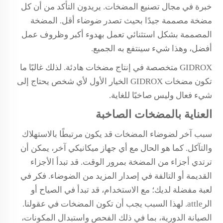
خبرة في مجال تصنيع المضخات. يريدون التأكد من أن كل
مضخة مصممة جيدًا بحيث تصدر ضوضاء أقل. المضخة
المصممة بشكل استثنائي تعمل بهدوء أكبر وظروف عمل
أفضل، وهذا شيء سينتفع به الجميع.
GIDROX متخصصة في إنتاج مضخات هادئة. لذلك غالبًا ما
تكون مضخات GIDROX الخيار الأول لأي شخص يحتاج إلى
شيء فعال وليس صاخبًا للغاية.
العناية بالمضخات الصاخبة
سبب آخر لضوضاء المضخات قد يكون مرتبطًا بالاستهلاك
والتآكل. كما هو الحال مع أي جهاز ميكانيكي آخر، يمكن أن
ترتدي أجزاء من المضخة بمرور الوقت. قد تبدأ الأجزاء
القديمة أو التالفة في إصدار المزيد من الضوضاء. فكر في
لعبة مفضلة لديك؛ مع الاستخدام، قد تبدأ في الصياح أو
الرattle. لهذا السبب يجب أن تكون المضخات في عقولنا.
الصيانة الدورية، بما في ذلك الفحص واستبدال المكونات،