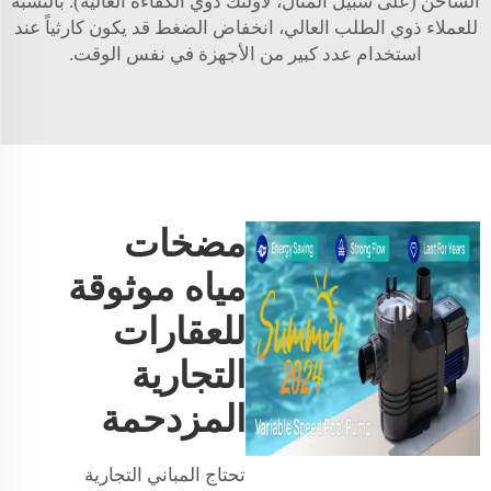
الساخن (على سبيل المثال، لأولئك ذوي الكفاءة العالية). بالنسبة
للعملاء ذوي الطلب العالي، انخفاض الضغط قد يكون كارثياً عند
استخدام عدد كبير من الأجهزة في نفس الوقت.
مضخات
مياه موثوقة
للعقارات
التجارية
المزدحمة
تحتاج المباني التجارية