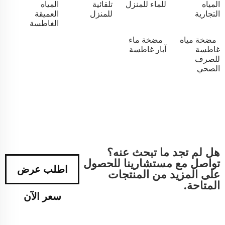
المياه
للماء للمنزل
تلقائية
المياه
التجارية
للمنزل
العميقة
الغاطسة
مضخة مياه
مضخة ماء
غاطسة
آبار غاطسة
للصرف
الصحي
هل لم تجد ما تبحث عنه؟
تواصل مع مستشارينا للحصول
اطلب عرض
على المزيد من المنتجات
المتاحة.
سعر الآن