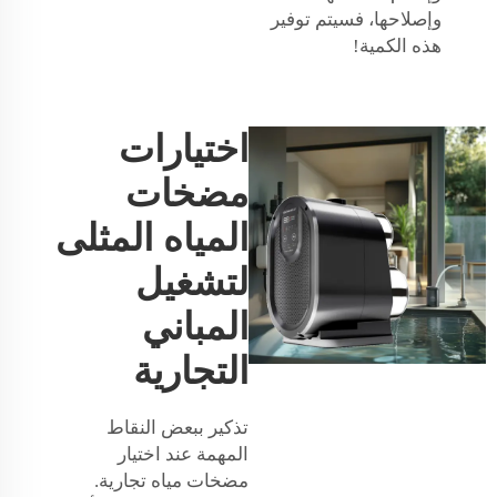
وإصلاحها، فسيتم توفير
هذه الكمية!
اختيارات
مضخات
المياه المثلى
لتشغيل
المباني
التجارية
تذكير ببعض النقاط
المهمة عند اختيار
مضخات مياه تجارية.