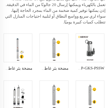
تعمل بالكهرباء ويمكنها إرسال 20 جالونًا من الماء في الدقيقة.
إذن يمكنها توفير كمية ضخمة من الماء بمجرد الحاجة إليها،
سواء لري سريع وواسع النطاق أو لتلبية احتياجات المنازل التي
تتطلب كميات كبيرة يوميًا.
GIDROX POWERFUL SUBMERSIBLE DRAINAGE PUMP-GKS-PSSW
مضخة بئر غاطسة GIDROX-3QG
مضخة بئر غاطسة GIDROX-4GA/4GJ