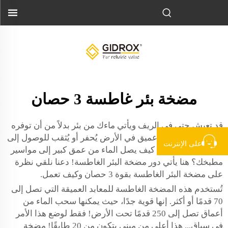
مضخة بئر غاطسة 3 حصان
قد تعيش حتى في الريف ويأتي ماءك من بئر بدلاً من أن توفره
المدينة. البئر: ثقب عميق في الأرض يُحفر أو يُثقب للوصول إلى
على الإنترنت
المياه الجوفية. لكن كيف يصل الماء من عمق كبير إلى مواسير
مطبخك؟ هنا يأتي دور مضخة البئر الغاطسة! دعنا نلقي نظرة
على مضخة البئر الغاطسة بقوة 3 حصان وكيف تعمل.
تُستخدم هذه المضخة الغاطسة للمعابد العميقة التي تصل إلى
70 قدمًا أو أكثر. إنها قوية جدًا، حيث يمكنها سحب الماء من
أعماق تصل إلى 250 قدمًا تحت الأرض! فقط لوضع هذا الأمر
في سياق... هذا أعلى من مبنى يتكون من 20 طابقًا! مضخة