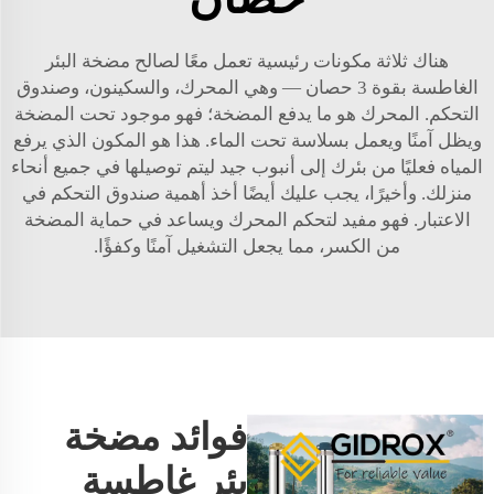
هناك ثلاثة مكونات رئيسية تعمل معًا لصالح مضخة البئر
الغاطسة بقوة 3 حصان — وهي المحرك، والسكينون، وصندوق
التحكم. المحرك هو ما يدفع المضخة؛ فهو موجود تحت المضخة
ويظل آمنًا ويعمل بسلاسة تحت الماء. هذا هو المكون الذي يرفع
المياه فعليًا من بئرك إلى أنبوب جيد ليتم توصيلها في جميع أنحاء
منزلك. وأخيرًا، يجب عليك أيضًا أخذ أهمية صندوق التحكم في
الاعتبار. فهو مفيد لتحكم المحرك ويساعد في حماية المضخة
من الكسر، مما يجعل التشغيل آمنًا وكفؤًا.
فوائد مضخة
بئر غاطسة