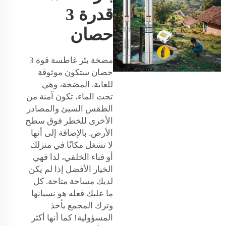
قدرة 3
حصان
مضخة بئر غاطسة قوة 3
حصان ستكون موثوقة
للغاية. المضخة، وهي
تحت الماء، تكون آمنة من
الطقس السيئ والمصادر
الأخرى للخطر فوق سطح
الأرض. بالإضافة إلى أنها
لا تشغل مكانًا في منزلك
أو فناء الخلفي، لذا فهي
الخيار الأفضل إذا لم يكن
لديك مساحة متاحة. كل
ما عليك فعله هو نسيانها
وترك المجمع يأخذ
المسؤولية! كما أنها أكثر