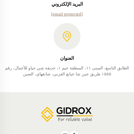
البريد الإلكتروني
[email protected]
العنوان
الطابق التاسع، المبنى ١١، المنطقة جيم ١، حديقة شي جياو للأعمال، رقم
١٥٥٥ طريق جين شا جيانغ الغربي، شانغهاي، الصين