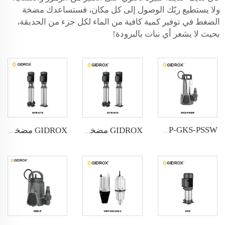
ولا يستطيع ريّك الوصول إلى كل مكان، فستساعدك مضخة
الضغط في توفير كمية كافية من الماء لكل جزء من الحديقة،
بحيث لا يشعر أي نبات بالبرودة!
GIDROX POWERFUL SUBMERSIBLE DRAINAGE PUMP-GKS-PSSW
GIDROX مضخة متعددة المراحل عمودية من الفولاذ المقاوم للصدأ - GTR
GIDROX مضخة متعددة المراحل عمودية من الفولاذ المقاوم للصدأ - GTS