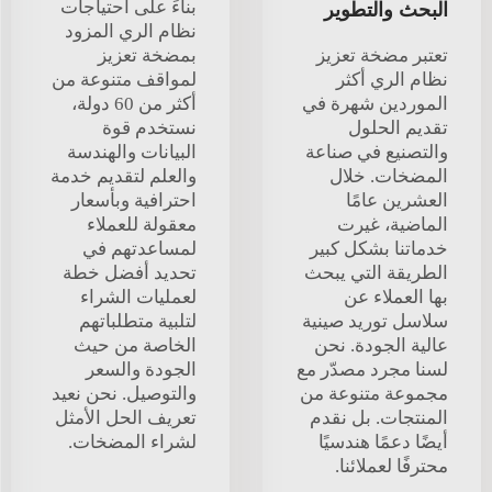
بناءً على احتياجات
البحث والتطوير
نظام الري المزود
تعتبر مضخة تعزيز
بمضخة تعزيز
نظام الري أكثر
لمواقف متنوعة من
الموردين شهرة في
أكثر من 60 دولة،
تقديم الحلول
نستخدم قوة
والتصنيع في صناعة
البيانات والهندسة
المضخات. خلال
والعلم لتقديم خدمة
العشرين عامًا
احترافية وبأسعار
الماضية، غيرت
معقولة للعملاء
خدماتنا بشكل كبير
لمساعدتهم في
الطريقة التي يبحث
تحديد أفضل خطة
بها العملاء عن
لعمليات الشراء
سلاسل توريد صينية
لتلبية متطلباتهم
عالية الجودة. نحن
الخاصة من حيث
لسنا مجرد مصدّر مع
الجودة والسعر
مجموعة متنوعة من
والتوصيل. نحن نعيد
المنتجات. بل نقدم
تعريف الحل الأمثل
أيضًا دعمًا هندسيًا
لشراء المضخات.
محترفًا لعملائنا.