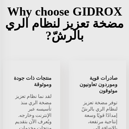
Why choose GIDROX
مضخة تعزيز لنظام الري
بالرشّ?
صادرات قوية
منتجات ذات جودة
وموردون تعاونيون
وموثوقة
موثوقون
لقد نما نظام تعزيز
توفر مضخة تعزيز
مضخة الري منذ
لنظام الري بالرشّ
تأسيسه عبر
إمدادًا قويًا وسعة
الإنترنت وخارجه.
إنتاجية مرتفعة،
ويُعرف الآن بتقديم
بالإضافة إلى
منتجات وخدمات