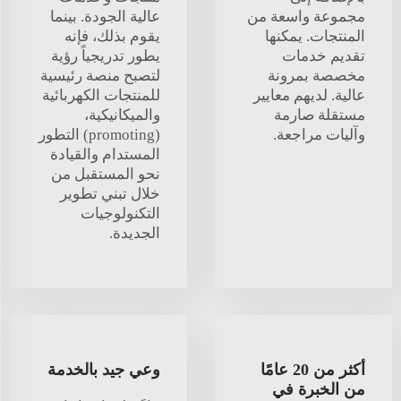
مجموعة واسعة من
عالية الجودة. بينما
المنتجات. يمكنها
يقوم بذلك، فإنه
تقديم خدمات
يطور تدريجياً رؤية
مخصصة بمرونة
لتصبح منصة رئيسية
عالية. لديهم معايير
للمنتجات الكهربائية
مستقلة صارمة
والميكانيكية،
وآليات مراجعة.
(promoting) التطور
المستدام والقيادة
نحو المستقبل من
خلال تبني تطوير
التكنولوجيات
الجديدة.
أكثر من 20 عامًا
وعي جيد بالخدمة
من الخبرة في