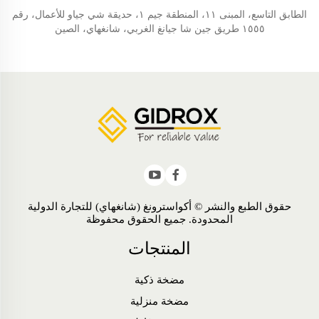
الطابق التاسع، المبنى ١١، المنطقة جيم ١، حديقة شي جياو للأعمال، رقم
١٥٥٥ طريق جين شا جيانغ الغربي، شانغهاي، الصين
حقوق الطبع والنشر © أكواسترونغ (شانغهاي) للتجارة الدولية
المحدودة. جميع الحقوق محفوظة
المنتجات
مضخة ذكية
مضخة منزلية