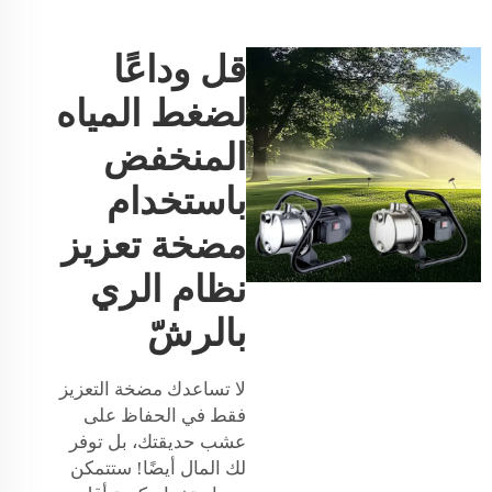
قل وداعًا
لضغط المياه
المنخفض
باستخدام
مضخة تعزيز
نظام الري
بالرشّ
لا تساعدك مضخة التعزيز
فقط في الحفاظ على
عشب حديقتك، بل توفر
لك المال أيضًا! ستتمكن