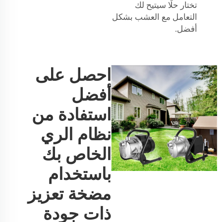
تختار حلًا سيتيح لك
التعامل مع العشب بشكل
أفضل.
احصل على
أفضل
استفادة من
نظام الري
الخاص بك
باستخدام
مضخة تعزيز
ذات جودة