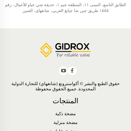
الطابق التاسع، المبنى ١١، المنطقة جيم ١، حديقة شي جياو للأعمال، رقم
١٥٥٥ طريق جين شا جيانغ الغربي، شانغهاي، الصين
حقوق الطبع والنشر © أكواسترونغ (شانغهاي) للتجارة الدولية
المحدودة. جميع الحقوق محفوظة
المنتجات
مضخة ذكية
مضخة منزلية