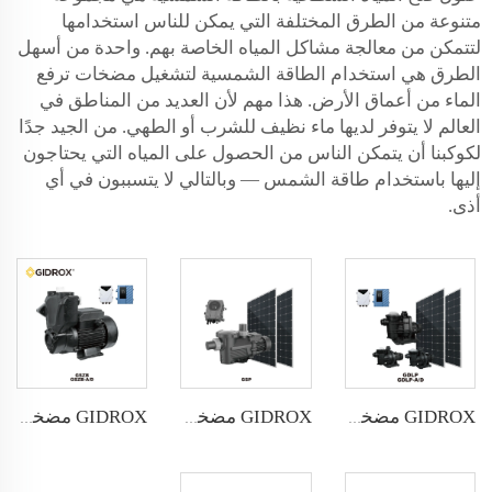
متنوعة من الطرق المختلفة التي يمكن للناس استخدامها
لتتمكن من معالجة مشاكل المياه الخاصة بهم. واحدة من أسهل
الطرق هي استخدام الطاقة الشمسية لتشغيل مضخات ترفع
الماء من أعماق الأرض. هذا مهم لأن العديد من المناطق في
العالم لا يتوفر لديها ماء نظيف للشرب أو الطهي. من الجيد جدًا
لكوكبنا أن يتمكن الناس من الحصول على المياه التي يحتاجون
إليها باستخدام طاقة الشمس — وبالتالي لا يتسببون في أي
أذى.
GIDROX مضخة حوض سباحة شمسية DC&AC/DC بدون فرشاة - GDLP GDLP-A/D
GIDROX مضخة حوض سباحة شمسية DC بدون فرشاة - GSP
GIDROX مضخة شمسية سطحية بدون فرشاة DC&AC/DC - GSQB-A/D GSZB-A/D