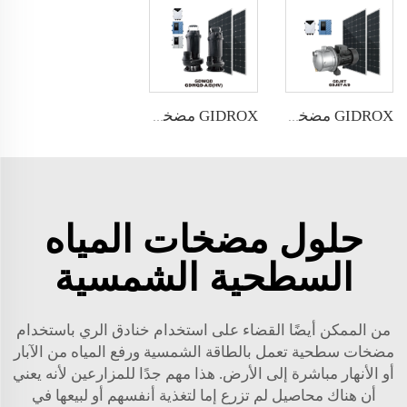
GIDROX مضخة شمسية سطحية بدون فرشاة DC&AC/DC - GDJET GDJET-A/D
GIDROX مضخة شمسية غاطسة DC&AC/DC - GDWQD GDWQD-A/D(HV)
حلول مضخات المياه
السطحية الشمسية
من الممكن أيضًا القضاء على استخدام خنادق الري باستخدام
مضخات سطحية تعمل بالطاقة الشمسية ورفع المياه من الآبار
أو الأنهار مباشرة إلى الأرض. هذا مهم جدًا للمزارعين لأنه يعني
أن هناك محاصيل لم تزرع إما لتغذية أنفسهم أو لبيعها في