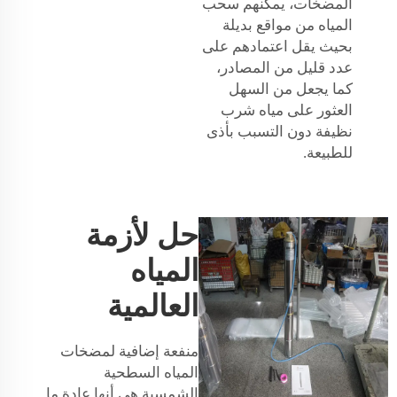
المضخات، يمكنهم سحب
المياه من مواقع بديلة
بحيث يقل اعتمادهم على
عدد قليل من المصادر،
كما يجعل من السهل
العثور على مياه شرب
نظيفة دون التسبب بأذى
للطبيعة.
حل لأزمة
المياه
العالمية
منفعة إضافية لمضخات
المياه السطحية
الشمسية هي أنها عادة ما