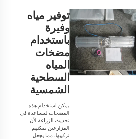
توفير مياه
وفيرة
باستخدام
مضخات
المياه
السطحية
الشمسية
يمكن استخدام هذه
المضخات لمساعدة في
تحديث الزراعة لأن
المزارعين يمكنهم
تركيبها، مما يجعل