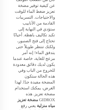
عن كيفية توفير مضخة
تعزيز ضغط الماء للوقت
والاحتياجات. التسريبات
القادمة من الأنابيب
ستؤدي في النهاية إلى
تكبد تكاليف باهظة. أحيانًا
تحتاج إلى فتح الصنبور،
ولكنك تنتظر طويلاً حتى
يتدفق الماء! إنه أمر
مزعج للغاية، خاصة عندما
يكون لديك دقائق معدودة
للخروج من الباب وفي
هذه الحالة ستكون
المضخة مفيدة جدًا. لهذا
الغرض، يمكنك استخدام
مضخة تعزيز. هذه
GIDROX
مضخة تعزيز
مياه منزلية
يعني رفع