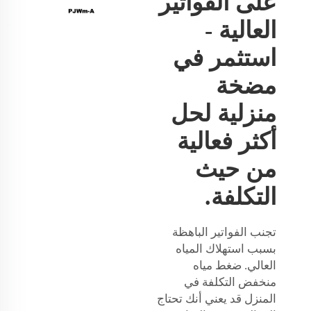
على الفواتير
العالية -
استثمر في
مضخة
منزلية لحل
أكثر فعالية
من حيث
التكلفة.
تجنب الفواتير الباهظة
بسبب استهلاك المياه
العالي. ضغط مياه
منخفض التكلفة في
المنزل قد يعني أنك تحتاج