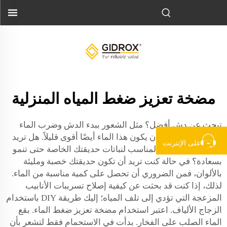
مضخة تعزيز ضغط المياه المنزلية
تبحث عن دش أفضل؟ مثل الشعور ببدء الدش وضرب الماء
الساخن لك. يمكن أن يكون هذا الماء أيضًا أقوى قليلاً. هل تريد
على الإنترنت
الحفاظ على الري المناسب لنباتات حديقتك الخاصة حتى تنمو
بسعادة؟ في حالة كنت تريد أن تكون حديقتك خصبة ومليئة
بالألوان، فمن الضروري أن تحصل على كمية مناسبة من الماء.
لذلك، إذا كنت قد بحثت عن كيفية إصلاح تسريبات الأنابيب
المزعجة التي تؤدي إلى تلف المياه؛ إليك طريقة DIY باستخدام
الزجاج الألياف. اعتبر استخدام مضخة تعزيز ضغط الماء. بقع
الماء الصلب على الفخار. بدأت في الاستحمام فقط لتشعر بأن