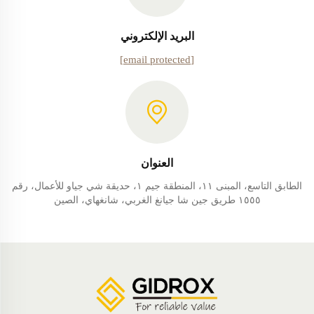
البريد الإلكتروني
[email protected]
العنوان
الطابق التاسع، المبنى ١١، المنطقة جيم ١، حديقة شي جياو للأعمال، رقم
١٥٥٥ طريق جين شا جيانغ الغربي، شانغهاي، الصين