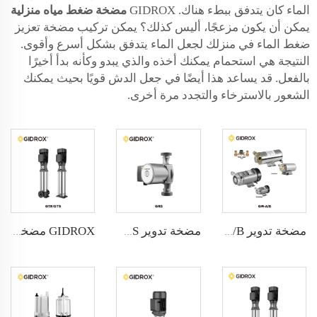
الماء كان يتدفق ببطء هناك. GIDROX
مضخة ضغط مياه منزلية
يمكن أن يكون مزعجًا، أليس كذلك؟ يمكن تركيب مضخة تعزيز
ضغط الماء في منزلك لجعل الماء يتدفق بشكل أسرع وأقوى.
النتيجة هي استحمام يمكنك أخذه والذي يبدو وكأنه بدأ أخيرًا
بالفعل. قد يساعد هذا أيضًا في جعل الدش قويًا بحيث يمكنك
الشعور بالاسترخاء والتجدد مرة أخرى.
مضخة تدوير GIDROX - GW-A/B
GIDROX مضخة متعددة المراحل عمودية من الفولاذ المقاوم للصدأ - GTR
مضخة تدوير GIDROX - GRS