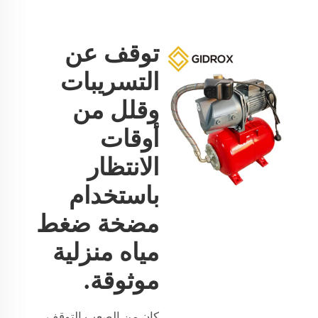
توقف عن
التسريبات
وقلل من
أوقات
الانتظار
باستخدام
مضخة ضغط
مياه منزلية
موثوقة.
كان من الصعب التوقف