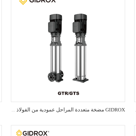
قاوم للصدأ - GTR
GIDROX مضخة متعددة المراحل عمودية من الفولاذ المقاوم للصدأ - GTS