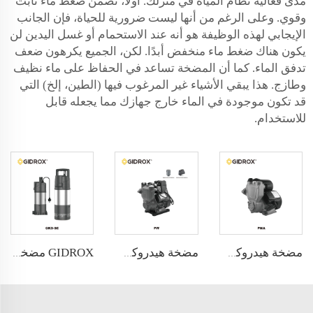
مدى فعالية نظام المياه في منزلك. أولاً، تضمن ضغط ماء ثابت
وقوي. وعلى الرغم من أنها ليست ضرورية للحياة، فإن الجانب
الإيجابي لهذه الوظيفة هو أنه عند الاستحمام أو غسل اليدين لن
يكون هناك ضغط ماء منخفض أبدًا. لكن، الجميع يكرهون ضعف
تدفق الماء. كما أن المضخة تساعد في الحفاظ على ماء نظيف
وطازج. هذا يبقي الأشياء غير المرغوب فيها (الطين، إلخ) التي
قد تكون موجودة في الماء خارج جهازك مما يجعله قابل
للاستخدام.
GIDROX مضخة ضغط غاطسة أوتوماتيكية - GKS-SE/SE-1
مضخة هيدروكس الدافعة الأوتوماتيكية - PMA
مضخة هيدروكس الدافعة الأوتوماتيكية - PW