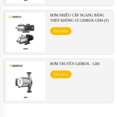
BƠM NHIỀU CẤP NGANG BẰNG
THÉP KHÔNG GỈ GIDROX-GDH-(F)
Đọc thêm
BƠM TRUYỀN GIDROX - GRS
Đọc thêm