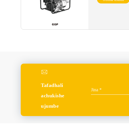
Tafadhali
achukishe
ujumbe