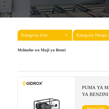
Kategoria Zote
Kategoria Ndogo 
Mshusho wa Maji ya Benzi
PUMA YA M
YA BENZINI
Soma Zaidi