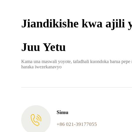
Jiandikishe kwa ajili
Juu Yetu
Kama una maswali yoyote, tafadhali kuondoka barua pepe 
haraka iwezekanavyo
Simu
+86 021-39177055