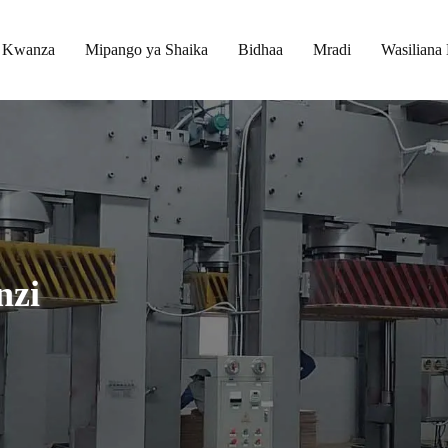
a Kwanza
Mipango ya Shaika
Bidhaa
Mradi
Wasiliana
nzi