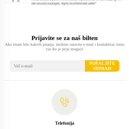
Povratne informacije kupaca
Od svoje osnove, tvrtka je postupno proširivala online i offline,
ne samo što pokriva široki raspon proizvoda, već i dobiva
mnoge počasti zbog visokokvalitetnih proizvoda i učinkovitih
Prijavite se za naš bilten
usluga.
Ako imate bilo kakvih pitanja, molimo ostavite e-mail i kontaktirat ćemo
vas što je prije moguće
POŠALJITE
ODMAH
Telefonija