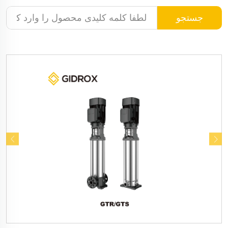
جستجو