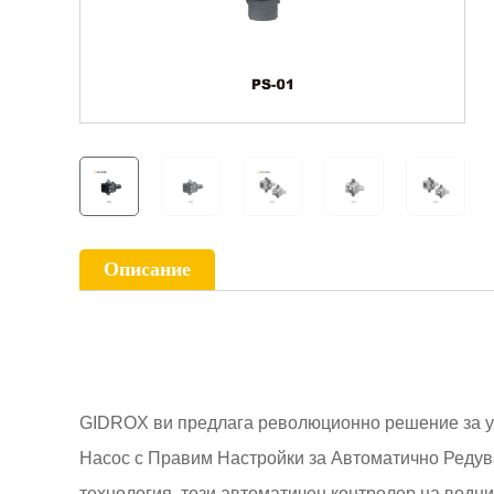
Описание
GIDROX ви предлага революционно решение за у
Насос с Правим Настройки за Автоматично Редув
технология, този автоматичен контролер на водн