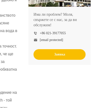
Има ли проблем? Моля,
анството
свържете се с нас, за да ви
асяне
обслужим!
на вода в
+86 021-39177055
[email protected]
 точност.
и, че ще
Заявка
 за
еобхватна
юдение на
h - той
ржан,