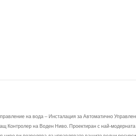
правление на вода – Инсталация за Автоматично Управлен
ащ Контролер на Воден Ниво. Проектиран с най-модерната
ия ниво ви позволява да управлявате вашите водни ресурси