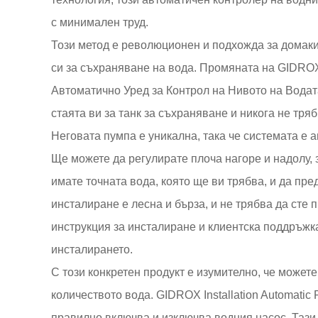
с минимален труд.
Този метод е революционен и подхожда за домакин
си за съхраняване на вода. Промяната на GIDR
Автоматично Уред за Контрол на Нивото на Водат
стаята ви за танк за съхраняване и никога не тря
Неговата пумпа е уникална, така че системата е а
Ще можете да регулирате плоча нагоре и надолу, 
имате точната вода, която ще ви трябва, и да пр
инсталиране е лесна и бърза, и не трябва да сте
инструкция за инсталиране и клиентска поддръжка
инсталирането.
С този конкретен продукт е изумително, че может
количеството вода. GIDROX Installation Automatic P
правилно включва и изключва водния насос. Тази