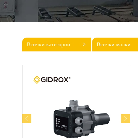
Всички категории
Всички малки
категории