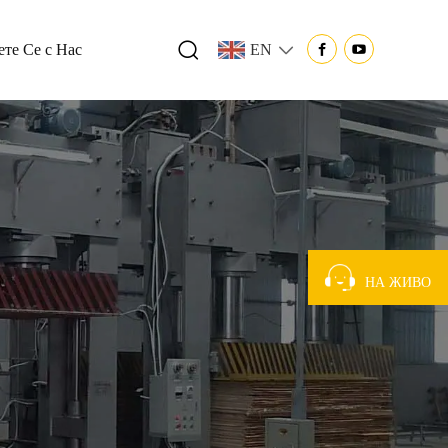
те Се с Нас
EN
НА ЖИВО