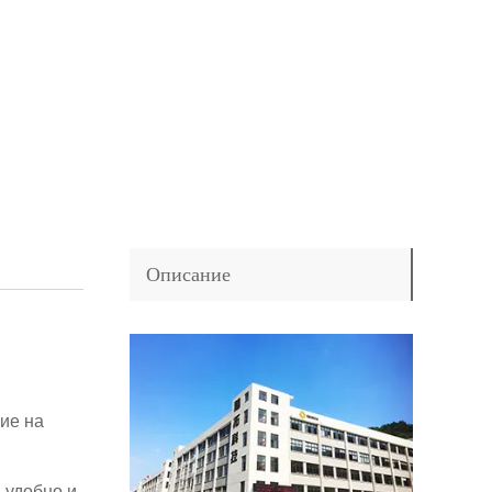
Описание
ие на
 удобно и