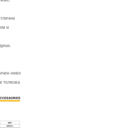
отлични
ем и
дини.
ичен ниво
к толкова