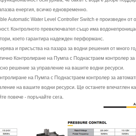
апазва енергия, всичко едновременно.
ble Automatic Water Level Controller Switch е произведен от 
лност. Контролното превключвател също има водонепроница
ктори, което гарантира надежден перформанс.
ерява и присъства на пазара за водни решения от много го
атично Контролиране на Пумпа с Поднастраем контролер за
ясно решение за управление на вашите водни ресурси.
тролиране на Пумпа с Поднастраем контролер за автомат
вление на вашите водни ресурси. Ще останете впечатлен ка
те повече - поръчайте сега.