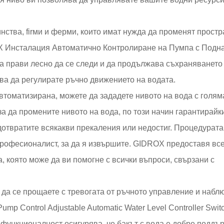
ства, firми и ферми, които имат нужда да променят простр
OX Инсталация Автоматично Контролиране на Пумпа с Подн
а прави лесно да се следи и да продължава съхраняването 
бва да регулирате ръчно движението на водата.
втоматизирана, можете да зададете нивото на вода с голяма
за да промените нивото на вода, по този начин гарантирайк
едотвратите всякакви прекаления или недостиг. Процедурата
 професионалист, за да я извършите. GIDROX предоставя вс
, която може да ви помогне с всички въпроси, свързани с
е да се прощаете с тревогата от ръчното управление и набл
ump Control Adjustable Automatic Water Level Controller Switc
 функционалност осигурява, че бакът с вода е добре поддъ