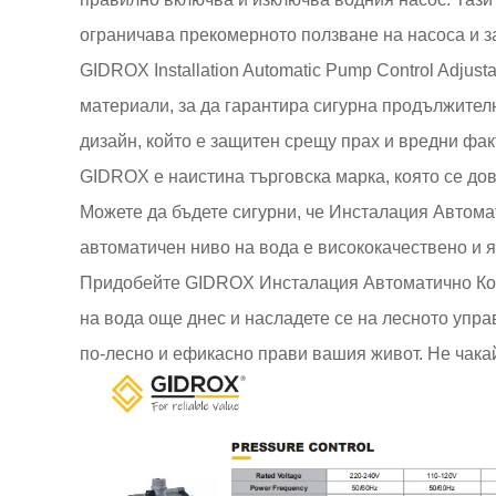
ограничава прекомерното ползване на насоса и з
GIDROX Installation Automatic Pump Control Adjusta
материали, за да гарантира сигурна продължите
дизайн, който е защитен срещу прах и вредни фа
GIDROX е наистина търговска марка, която се дов
Можете да бъдете сигурни, че Инсталация Автом
автоматичен ниво на вода е висококачествено и 
Придобейте GIDROX Инсталация Автоматично Кон
на вода още днес и насладете се на лесното упра
по-лесно и ефикасно прави вашия живот. Не чакай