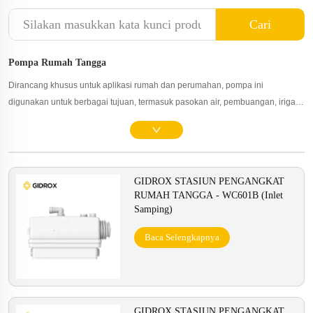
Cari
Pompa Rumah Tangga
Dirancang khusus untuk aplikasi rumah dan perumahan, pompa ini
digunakan untuk berbagai tujuan, termasuk pasokan air, pembuangan, irigasi
halaman, pemeliharaan bak mandi panas dan kolam renang, serta sirkulasi
sistem pemanas. Pompa-pompa ini biasanya memiliki efisiensi tinggi,
penghematan energi, dan operasi yang tenang. Mereka mudah diinstal dan
dirawat. Pompa rumah memastikan pasokan air yang andal untuk kebutuhan
GIDROX STASIUN PENGANGKAT
rumah tangga Anda, menyediakan air minum bersih, sambil memenuhi
RUMAH TANGGA - WC601B (Inlet
kebutuhan irigasi halaman dan taman Anda, meningkatkan kualitas hidup,
Samping)
dan menambah kenyamanan.
Baca Selengkapnya
GIDROX STASIUN PENGANGKAT