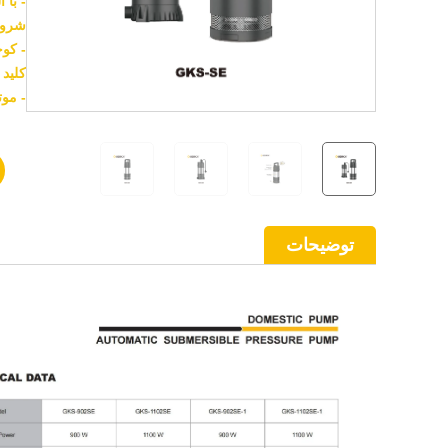
- با
شروع
- کو
کلید
- موت
توضیحات