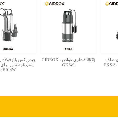
فلزی صاف
唧筒 فشاری غواص GIDROX -
جیدروکس باغ فولاد ر
P
پمپ غوطه ور برای آ
GKS-S
PKS-SW