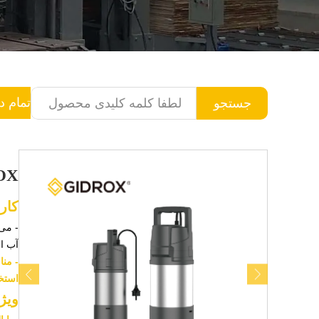
تمام د
جستجو
杲DROX بومی ساز 
کار
- می‌
آب ا
- منا
استخر
ویژ