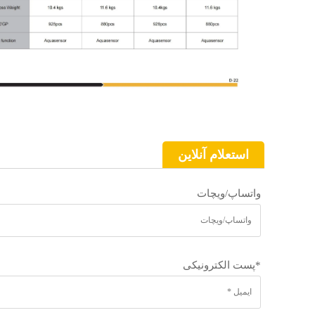
استعلام آنلاین
واتساپ/ویچات
*
پست الکترونیکی