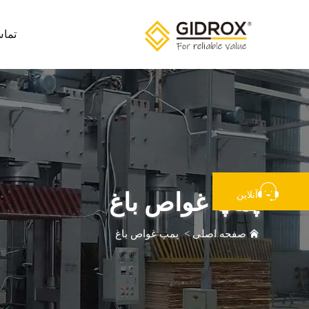
تماس
پمپ غواص باغ
آنلاین
صفحه اصلی
>
پمپ غواص باغ